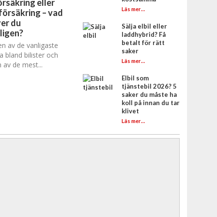
rsäkring eller
Läs mer…
försäkring – vad
er du
Sälja elbil eller
ligen?
laddhybrid? Få
betalt för rätt
en av de vanligaste
saker
a bland bilister och
Läs mer…
 av de mest...
Elbil som
tjänstebil 2026? 5
saker du måste ha
koll på innan du tar
klivet
Läs mer…