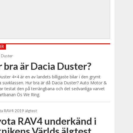
TER
 bra är Dacia Duster?
uster 4×4 är en av landets billigaste bilar i den grymt
lla suvklassen. Hur bra är då Dacia Duster? Auto Motor &
ar testat den på terrängbana och det sedvanliga varvet
artbanan Ös We Ring.
ota RAV4 underkänd i
nikens Världs älgtest