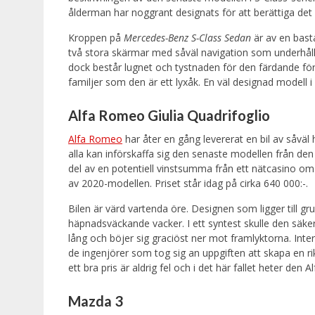
ålderman har noggrant designats för att berättiga det dy
Kroppen på
Mercedes-Benz S-Class Sedan
är av en basta
två stora skärmar med såväl navigation som underhålln
dock består lugnet och tystnaden för den färdande fö
familjer som den är ett lyxåk. En väl designad modell i
Alfa Romeo Giulia Quadrifoglio
Alfa Romeo
har åter en gång levererat en bil av såväl
alla kan införskaffa sig den senaste modellen från den
del av en potentiell vinstsumma från ett nätcasino o
av 2020-modellen. Priset står idag på cirka 640 000:-.
Bilen är värd vartenda öre. Designen som ligger till gr
häpnadsväckande vacker. I ett syntest skulle den säker
lång och böjer sig graciöst ner mot framlyktorna. Inter
de ingenjörer som tog sig an uppgiften att skapa en rik
ett bra pris är aldrig fel och i det här fallet heter den
Mazda 3