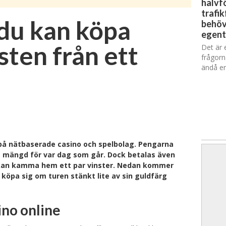
halvfö
trafik
 du kan köpa
behöv
egent
ten från ett
Det är 
frågorn
ändå en
a på nätbaserade casino och spelbolag. Pengarna
re mängd för var dag som går. Dock betalas även
om kan kamma hem ett par vinster. Nedan kommer
n köpa sig om turen stänkt lite av sin guldfärg
ino online