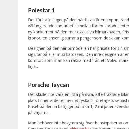
Polestar 1
Det första inslaget på den här listan är en imponerand
välfungerande samarbetet mellan fordonsproducenterna 
ny konkurrent på den mer exklusiva bilmarknaden. Prise
kronor, en ansenlig summa pengar som dock kan komma
Designen på den här bilmodellen har prisats för sin småt
sig utanpå eller inuti karossen. Den inre designen är en
komfort som man kan räkna med från ett Volvo-märke. All
laget.
Porsche Taycan
Det skulle inte vara en lista på dyra, eftertraktade bi
plats finner vi det en av det tyska bilföretagets senast
Priset på denna bil ligger på cirka 1, 2 miljoner svens
på vägarna.
Man behöver inte bekymra sig över bensinpriserna om
Porsche Taycan är en
eldriven bil
vars batteri leverera