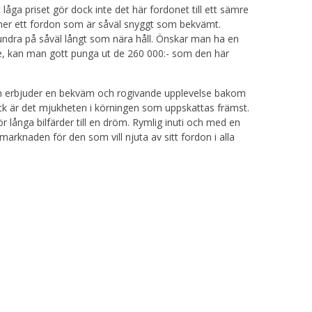
ivt låga priset gör dock inte det här fordonet till ett sämre
er ett fordon som är såväl snyggt som bekvämt.
undra på såväl långt som nära håll. Önskar man ha en
dje, kan man gott punga ut de 260 000:- som den här
om erbjuder en bekväm och rogivande upplevelse bakom
ck är det mjukheten i körningen som uppskattas främst.
ör långa bilfärder till en dröm. Rymlig inuti och med en
 marknaden för den som vill njuta av sitt fordon i alla