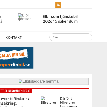
r
Elbil som tjänstebil
Få
2026? 5 saker du m...
KONTAKT
TT.SE REKOMMENDERAR
Därför blir
rsäkring,
bilreturer
kostsamma