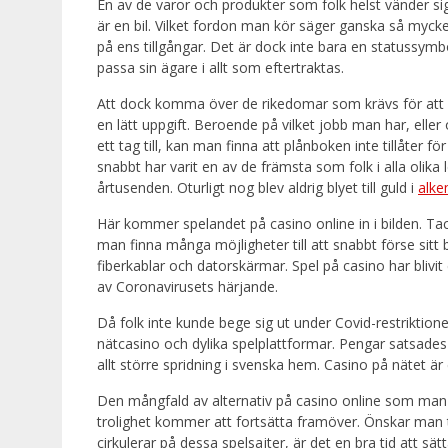
En av de varor och produkter som folk helst vänder sig t
är en bil. Vilket fordon man kör säger ganska så mycke
på ens tillgångar. Det är dock inte bara en statussymbol
passa sin ägare i allt som eftertraktas.
Att dock komma över de rikedomar som krävs för att man
en lätt uppgift. Beroende på vilket jobb man har, eller
ett tag till, kan man finna att plånboken inte tillåter 
snabbt har varit en av de främsta som folk i alla olika 
årtusenden. Oturligt nog blev aldrig blyet till guld i
alke
Här kommer spelandet på casino online in i bilden. Ta
man finna många möjligheter till att snabbt förse s
fiberkablar och datorskärmar. Spel på casino har blivit 
av Coronavirusets härjande.
Då folk inte kunde bege sig ut under Covid-restriktione
nätcasino och dylika spelplattformar. Pengar satsades 
allt större spridning i svenska hem. Casino på nätet ä
Den mångfald av alternativ på casino online som man 
trolighet kommer att fortsätta framöver. Önskar man
cirkulerar på dessa spelsajter, är det en bra tid att sä