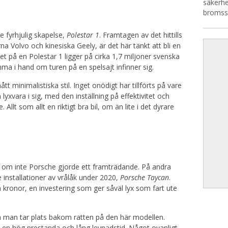
säkerhe
bromssk
e fyrhjulig skapelse,
Polestar 1
. Framtagen av det hittills
Volvo och kinesiska Geely, är det här tänkt att bli en
t på en Polestar 1 ligger på cirka 1,7 miljoner svenska
 i hand om turen på en spelsajt infinner sig.
t minimalistiska stil. Inget onödigt har tillförts på vare
 lyxvara i sig, med den inställning på effektivitet och
t som allt en riktigt bra bil, om än lite i det dyrare
lar om inte Porsche gjorde ett framträdande. På andra
e installationer av vrålåk under 2020,
Porsche Taycan
.
ka kronor, en investering som ger såväl lyx som fart ute
 man tar plats bakom ratten på den här modellen.
r en hög prestanda och lång levnadstid. Något ovanligt