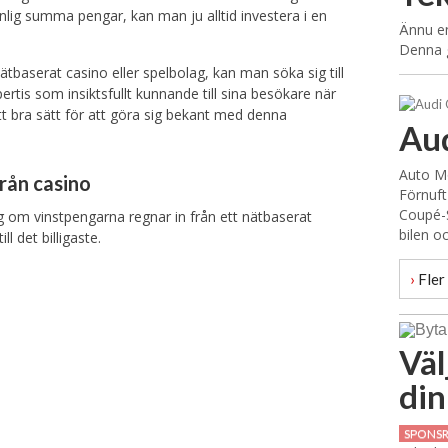
lig summa pengar, kan man ju alltid investera i en
Ännu en
Denna 
baserat casino eller spelbolag, kan man söka sig till
ertis som insiktsfullt kunnande till sina besökare när
tt bra sätt för att göra sig bekant med denna
Aud
Auto Mo
från casino
Förnuft
Coupé-S
g om vinstpengarna regnar in från ett nätbaserat
bilen o
l det billigaste.
›
Fler 
Väl
din
SPONS