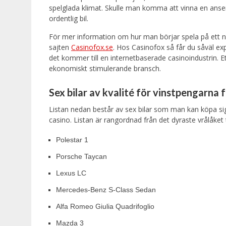
spelglada klimat. Skulle man komma att vinna en ansen
ordentlig bil.
För mer information om hur man börjar spela på ett nät
sajten
Casinofox.se
. Hos Casinofox så får du såväl exp
det kommer till en internetbaserade casinoindustrin. E
ekonomiskt stimulerande bransch.
Sex bilar av kvalité för vinstpengarna 
Listan nedan består av sex bilar som man kan köpa si
casino. Listan är rangordnad från det dyraste vrålåket til
Polestar 1
Porsche Taycan
Lexus LC
Mercedes-Benz S-Class Sedan
Alfa Romeo Giulia Quadrifoglio
Mazda 3