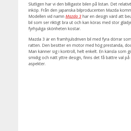
Slutligen har vi den billigaste bilen på listan. Det relat
inköp. Från den japanska bilproducenten Mazda komm
Modellen vid namn
Mazda 3
har en design värd att be
bil som ser riktigt bra ut och kan köras med stor glä
fyrhjuliga skönheten kostar.
Mazda 3 är en framhjulsdriven bil med fyra dörrar s
ratten. Den besitter en motor med hög prestanda, do
Man känner sig i kontroll, helt enkelt. En känsla som g
smidig och nätt yttre design, finns det få bättre val på
aspekter.