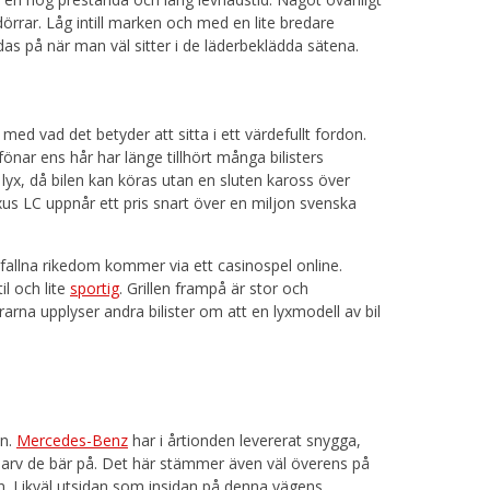
rrar. Låg intill marken och med en lite bredare
das på när man väl sitter i de läderbeklädda sätena.
 med vad det betyder att sitta i ett värdefullt fordon.
önar ens hår har länge tillhört många bilisters
lyx, då bilen kan köras utan en sluten kaross över
exus LC uppnår ett pris snart över en miljon svenska
lfallna rikedom kommer via ett casinospel online.
il och lite
sportig
. Grillen frampå är stor och
na upplyser andra bilister om att en lyxmodell av bil
an.
Mercedes-Benz
har i årtionden levererat snygga,
a arv de bär på. Det här stämmer även väl överens på
n. Likväl utsidan som insidan på denna vägens