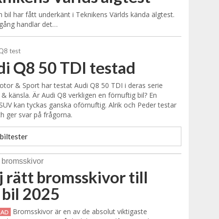
 bil har fått underkänt i Teknikens Världs kända älgtest.
gång handlar det…
i Q8 50 TDI testad
tor & Sport har testat Audi Q8 50 TDI i deras serie
 & känsla. Är Audi Q8 verkligen en förnuftig bil? En
UV kan tyckas ganska oförnuftig. Alrik och Peder testar
ch ger svar på frågorna.
biltester
j rätt bromsskivor till
 bil 2025
Bromsskivor är en av de absolut viktigaste
RAD