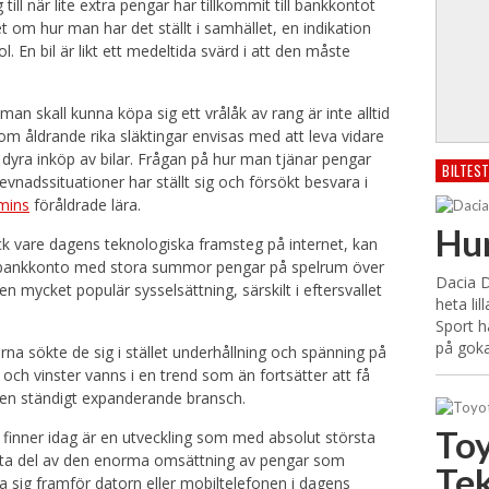
ill när lite extra pengar har tillkommit till bankkontot
t om hur man har det ställt i samhället, en indikation
. En bil är likt ett medeltida svärd i att den måste
 skall kunna köpa sig ett vrålåk av rang är inte alltid
 om åldrande rika släktingar envisas med att leva vidare
för dyra inköp av bilar. Frågan på hur man tjänar pengar
BILTES
levnadssituationer har ställt sig och försökt besvara i
mins
föråldrade lära.
Hur
ck vare dagens teknologiska framsteg på internet, kan
itt bankkonto med stora summor pengar på spelrum över
Dacia D
en mycket populär sysselsättning, särskilt i eftersvallet
heta li
Sport h
på gok
rna sökte de sig i stället underhållning och spänning på
och vinster vanns i en trend som än fortsätter att få
r en ständigt expanderande bransch.
Toy
finner idag är en utveckling som med absolut största
 ta del av den enorma omsättning av pengar som
Tek
tta sig framför datorn eller mobiltelefonen i dagens