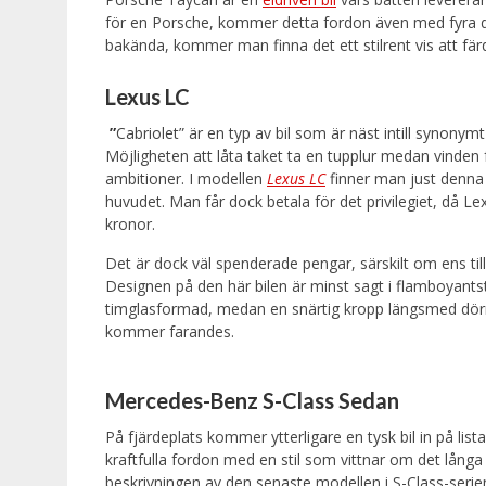
för en Porsche, kommer detta fordon även med fyra dö
bakända, kommer man finna det ett stilrent vis att fär
Lexus LC
”
Cabriolet” är en typ av bil som är näst intill synonymt
Möjligheten att låta taket ta en tupplur medan vinden f
ambitioner. I modellen
Lexus LC
finner man just denna 
huvudet. Man får dock betala för det privilegiet, då L
kronor.
Det är dock väl spenderade pengar, särskilt om ens til
Designen på den här bilen är minst sagt i flamboyantst
timglasformad, medan en snärtig kropp längsmed dörrar
kommer farandes.
Mercedes-Benz S-Class Sedan
På fjärdeplats kommer ytterligare en tysk bil in på list
kraftfulla fordon med en stil som vittnar om det lång
beskrivningen av den senaste modellen i S-Class-serie