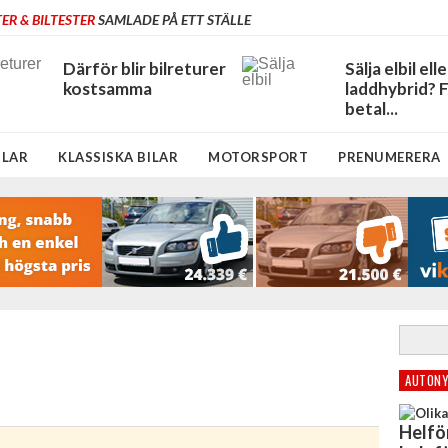
ER & BILTESTER
SAMLADE PÅ ETT STÄLLE
Därför blir bilreturer
Sälja elbil elle
kostsamma
laddhybrid? 
betal...
ILAR
KLASSISKA BILAR
MOTORSPORT
PRENUMERERA
AUTONY
Helfö