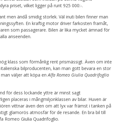
ra priset, vilket ligger på runt 925 000:-.
nt men ändå smidig storlek. Väl inuti bilen finner man
ingssyften. En kraftig motor driver farkosten framåt,
raren som passagerare. Bilen är lika mycket ämnad för
 alla anseenden.
 hög klass som förmånlig rent prismässigt. Även om inte
 italienska bilproducenten, kan man gott bevara en stor
m man väljer att köpa en
Alfa Romeo Giulia Quadrifoglio
und för dess lockande yttre är minst sagt
ligen placeras i mångmiljonklassen av bilar. Huven är
iören vittnar även den om att lyx var främst i tanken på
tigt glamorös atmosfär för de resande. En bra bil till
 Alfa Romeo Giulia Quadrifoglio.