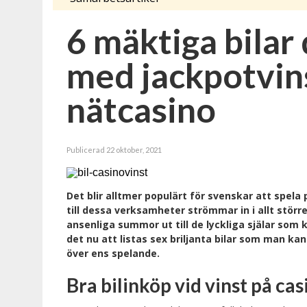
6 mäktiga bilar
med jackpotvins
nätcasino
Publicerad 22 oktober, 2021
Det blir alltmer populärt för svenskar att spel
till dessa verksamheter strömmar in i allt stör
ansenliga summor ut till de lyckliga själar s
det nu att listas sex briljanta bilar som man ka
över ens spelande.
Bra bilinköp vid vinst på cas