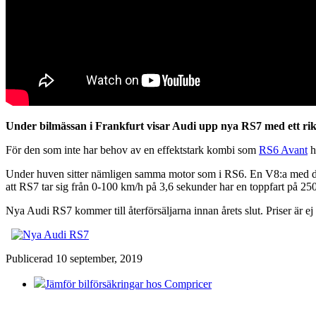
Under bilmässan i Frankfurt visar Audi upp nya RS7 med ett rikti
För den som inte har behov av en effektstark kombi som
RS6 Avant
h
Under huven sitter nämligen samma motor som i RS6. En V8:a med dubb
att RS7 tar sig från 0-100 km/h på 3,6 sekunder har en toppfart på 250
Nya Audi RS7 kommer till återförsäljarna innan årets slut. Priser är ej 
Publicerad 10 september, 2019
Jämför bilförsäkringar hos Compricer