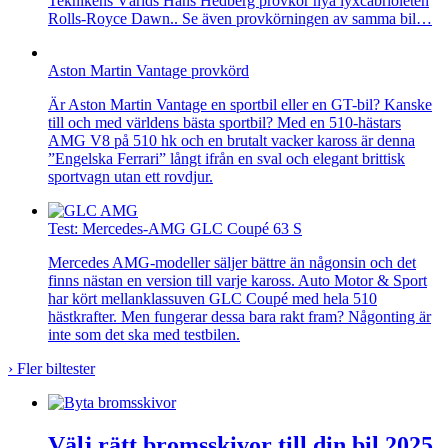
Teknikens Världs Hans Hedberg provkör nya lyxcabrioleten
Rolls-Royce Dawn.. Se även provkörningen av samma bil…
Aston Martin Vantage provkörd
Är Aston Martin Vantage en sportbil eller en GT-bil? Kanske
till och med världens bästa sportbil? Med en 510-hästars
AMG V8 på 510 hk och en brutalt vacker kaross är denna
”Engelska Ferrari” långt ifrån en sval och elegant brittisk
sportvagn utan ett rovdjur.
Test: Mercedes-AMG GLC Coupé 63 S
Mercedes AMG-modeller säljer bättre än någonsin och det
finns nästan en version till varje kaross. Auto Motor & Sport
har kört mellanklassuven GLC Coupé med hela 510
hästkrafter. Men fungerar dessa bara rakt fram? Någonting är
inte som det ska med testbilen.
›
Fler biltester
Välj rätt bromsskivor till din bil 2025