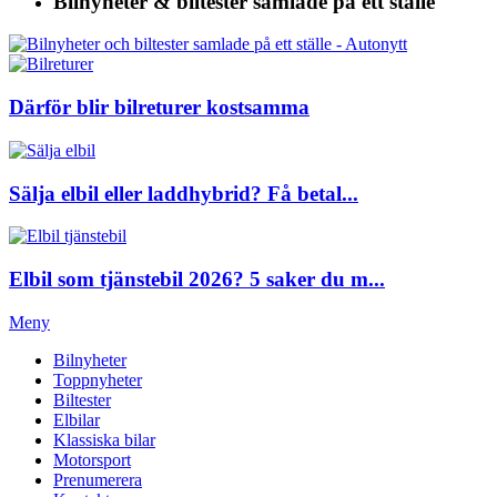
Bilnyheter & biltester
samlade på ett ställe
Därför blir bilreturer kostsamma
Sälja elbil eller laddhybrid? Få betal...
Elbil som tjänstebil 2026? 5 saker du m...
Meny
Bilnyheter
Toppnyheter
Biltester
Elbilar
Klassiska bilar
Motorsport
Prenumerera