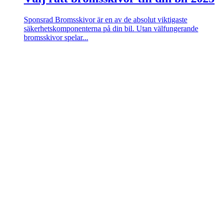
Sponsrad
Bromsskivor är en av de absolut viktigaste
säkerhetskomponenterna på din bil. Utan välfungerande
bromsskivor spelar...