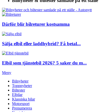
Bilnyheter & biltester
samlade på ett ställe
Därför blir bilreturer kostsamma
Sälja elbil eller laddhybrid? Få betal...
Elbil som tjänstebil 2026? 5 saker du m...
Meny
Bilnyheter
Toppnyheter
Biltester
Elbilar
Klassiska bilar
Motorsport
Prenumerera