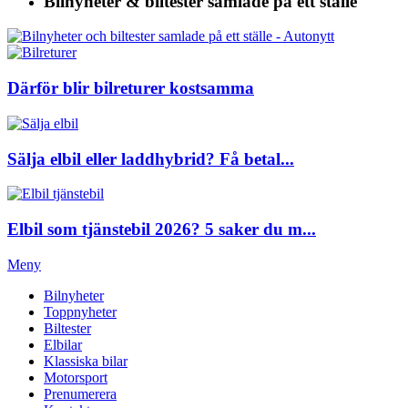
Bilnyheter & biltester
samlade på ett ställe
Därför blir bilreturer kostsamma
Sälja elbil eller laddhybrid? Få betal...
Elbil som tjänstebil 2026? 5 saker du m...
Meny
Bilnyheter
Toppnyheter
Biltester
Elbilar
Klassiska bilar
Motorsport
Prenumerera