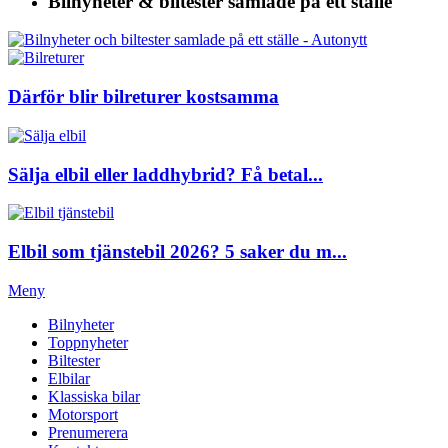
Bilnyheter & biltester
samlade på ett ställe
Därför blir bilreturer kostsamma
Sälja elbil eller laddhybrid? Få betal...
Elbil som tjänstebil 2026? 5 saker du m...
Meny
Bilnyheter
Toppnyheter
Biltester
Elbilar
Klassiska bilar
Motorsport
Prenumerera