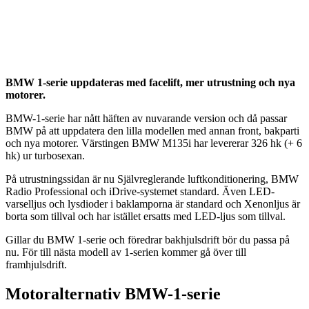
BMW 1-serie uppdateras med facelift, mer utrustning och nya
motorer.
BMW-1-serie har nått häften av nuvarande version och då passar
BMW på att uppdatera den lilla modellen med annan front, bakparti
och nya motorer. Värstingen BMW M135i har levererar 326 hk (+ 6
hk) ur turbosexan.
På utrustningssidan är nu Självreglerande luftkonditionering, BMW
Radio Professional och iDrive-systemet standard. Även LED-
varselljus och lysdioder i baklamporna är standard och Xenonljus är
borta som tillval och har istället ersatts med LED-ljus som tillval.
Gillar du BMW 1-serie och föredrar bakhjulsdrift bör du passa på
nu. För till nästa modell av 1-serien kommer gå över till
framhjulsdrift.
Motoralternativ BMW-1-serie