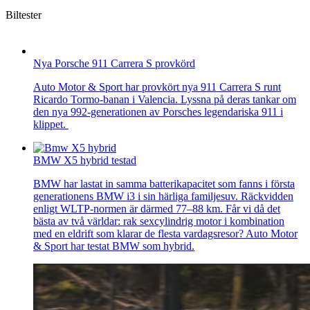
Biltester
Nya Porsche 911 Carrera S provkörd
Auto Motor & Sport har provkört nya 911 Carrera S runt
Ricardo Tormo-banan i Valencia. Lyssna på deras tankar om
den nya 992-generationen av Porsches legendariska 911 i
klippet.
BMW X5 hybrid testad
BMW har lastat in samma batterikapacitet som fanns i första
generationens BMW i3 i sin härliga familjesuv. Räckvidden
enligt WLTP-normen är därmed 77–88 km. Får vi då det
bästa av två världar: rak sexcylindrig motor i kombination
med en eldrift som klarar de flesta vardagsresor? Auto Motor
& Sport har testat BMW som hybrid.