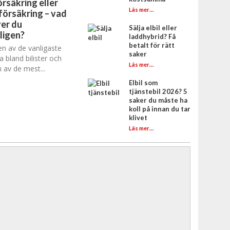
rsäkring eller
Läs mer…
försäkring – vad
er du
Sälja elbil eller
ligen?
laddhybrid? Få
betalt för rätt
en av de vanligaste
saker
a bland bilister och
Läs mer…
 av de mest...
Elbil som
tjänstebil 2026? 5
saker du måste ha
koll på innan du tar
klivet
Läs mer…