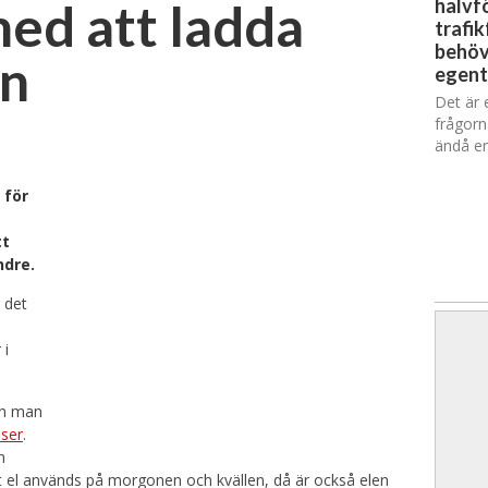
med att ladda
halvfö
trafik
behöv
en
egent
Det är 
frågorn
ändå en
 för
tt
ndre.
 det
 i
Men man
iser
.
n
 el används på morgonen och kvällen, då är också elen