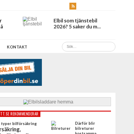
r
Elbil som tjänstebil
Få
2026? 5 saker du m...
KONTAKT
TT.SE REKOMMENDERAR
Därför blir
rsäkring,
bilreturer
kostsamma