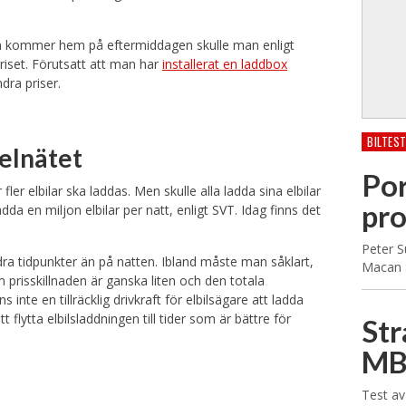
 man kommer hem på eftermiddagen skulle man enligt
priset. Förutsatt att man har
installerat en laddbox
dra priser.
BILTES
 elnätet
Por
ler elbilar ska laddas. Men skulle alla ladda sina elbilar
pr
dda en miljon elbilar per natt, enligt SVT. Idag finns det
Peter S
dra tidpunkter än på natten. Ibland måste man såklart,
Macan S
prisskillnaden är ganska liten och den totala
s inte en tillräcklig drivkraft för elbilsägare att ladda
t flytta elbilsladdningen till tider som är bättre för
Str
MB
Test av