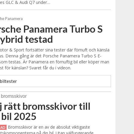
es GLC & Audi Q7 under…
sche Panamera Turbo S
ybrid testad
tor & Sport fortsätter sina tester där förnuft och känsla
kus. Denna gång är det Porsche Panamera Turbo S E-
som testas. Är Panamera en förnuftig bil eller köper man
t för känslan? Svaret får du i videon.
biltester
j rätt bromsskivor till
 bil 2025
Bromsskivor är en av de absolut viktigaste
RAD
tskomponenterna på din bil. Utan välfungerande