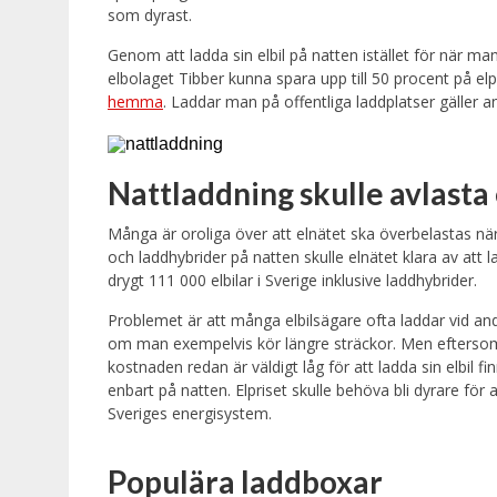
som dyrast.
Genom att ladda sin elbil på natten istället för när
elbolaget Tibber kunna spara upp till 50 procent på el
hemma
. Laddar man på offentliga laddplatser gäller an
Nattladdning skulle avlasta
Många är oroliga över att elnätet ska överbelastas när f
och laddhybrider på natten skulle elnätet klara av att la
drygt 111 000 elbilar i Sverige inklusive laddhybrider.
Problemet är att många elbilsägare ofta laddar vid an
om man exempelvis kör längre sträckor. Men eftersom 
kostnaden redan är väldigt låg för att ladda sin elbil finn
enbart på natten. Elpriset skulle behöva bli dyrare för at
Sveriges energisystem.
Populära laddboxar