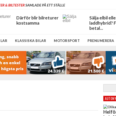
ER & BILTESTER
SAMLADE PÅ ETT STÄLLE
Därför blir bilreturer
Sälja elbil elle
kostsamma
laddhybrid? 
betal...
ILAR
KLASSISKA BILAR
MOTORSPORT
PRENUMERERA
AUTONY
Helfö