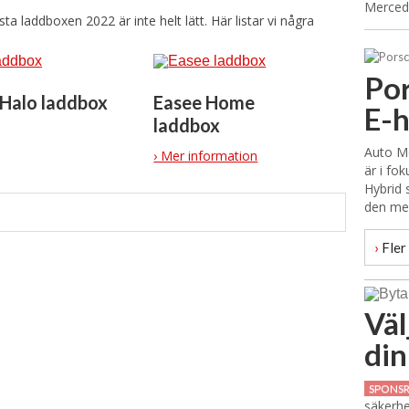
Merced
ta laddboxen 2022 är inte helt lätt. Här listar vi några
Por
Halo laddbox
Easee Home
E-h
laddbox
Auto Mo
› Mer information
är i fo
Hybrid 
den mes
›
Fler 
Väl
din
SPONS
säkerhe