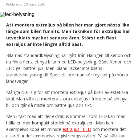
Publicerad 13 mars, 2020
Att montera extraljus på bilen har man gjort nästa lika
länge som bilen funnits. Men tekniken för extraljus har
utvecklats mycket senaste åren. Störst och flest
extraljus är inte längre alltid bäst.
Bilarnas standardbelysning har gått från Halogen till Xenon och
nu finns flertalet nya bilar med LED-belysning. Både Xenon och
LED ger bättre ljus. Men ibland räcker inte bilens
standardbelysning till. Speciellt om man kör mycket på mörka
landsvägar.
Många drar sig för att montera extraljus på bilen av estetiska
skäl. Man vill inte montera stora extraljus i fronten på sin nya
bil och går då miste om bättre ljus och sikt.
Men i takt med att fler extraljus kommer som LED kan man
hålla en mer kompakt storlek på extraljusen. Man kan
exempelvis köpa ett mindre
extraljus i LED
och montera det
diskret under exempelvis registreringsskylten. På så sätt kan