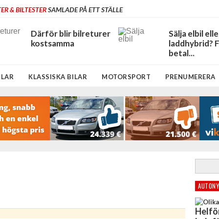
ER & BILTESTER
SAMLADE PÅ ETT STÄLLE
Därför blir bilreturer
Sälja elbil elle
kostsamma
laddhybrid? 
betal...
ILAR
KLASSISKA BILAR
MOTORSPORT
PRENUMERERA
AUTONY
Helfö