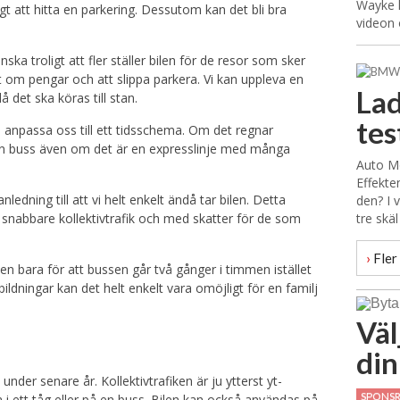
Wayke h
gt att hitta en parkering. Dessutom kan det bli bra
videon 
ska troligt att fler ställer bilen för de resor som sker
t om pengar och att slippa parkera. Vi kan uppleva en
La
å det ska köras till stan.
tes
e anpassa oss till ett tidsschema. Om det regnar
 en buss även om det är en expresslinje med många
Auto Mo
Effekte
dning till att vi helt enkelt ändå tar bilen. Detta
den? I v
nabbare kollektivtrafik och med skatter för de som
tre skäl
›
Fler 
en bara för att bussen går två gånger i timmen istället
ldningar kan det helt enkelt vara omöjligt för en familj
Väl
din
under senare år. Kollektivtrafiken är ju ytterst yt-
SPONS
 ett tåg eller på en buss. Bilen kan också användas på