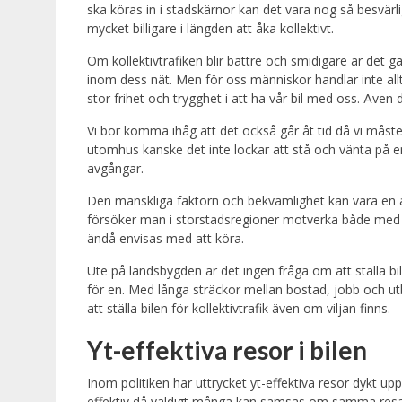
ska köras in i stadskärnor kan det vara nog så besvärli
mycket billigare i längden att åka kollektivt.
Om kollektivtrafiken blir bättre och smidigare är det gan
inom dess nät. Men för oss människor handlar inte all
stor frihet och trygghet i att ha vår bil med oss. Även d
Vi bör komma ihåg att det också går åt tid då vi måst
utomhus kanske det inte lockar att stå och vänta på
avgångar.
Den mänskliga faktorn och bekvämlighet kan vara en anle
försöker man i storstadsregioner motverka både med s
ändå envisas med att köra.
Ute på landsbygden är det ingen fråga om att ställa bil
för en. Med långa sträckor mellan bostad, jobb och utbi
att ställa bilen för kollektivtrafik även om viljan finns.
Yt-effektiva resor i bilen
Inom politiken har uttrycket yt-effektiva resor dykt upp 
effektiv då väldigt många kan samsas om samma resa i