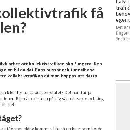
halvfö
ollektivtrafik få
trafik
behöv
egent
ilen?
Det är 
frågorn
ändå en
lvklarhet att kollektivtrafiken ska fungera. Den
a en bil då det finns bussar och tunnelbana
ttra kollektivtrafiken då man hoppas att detta
tälla bilen för att ta bussen istället? Det handlar ju
oner. Bilen är också en pålitlig vän när saker och ting
ibilitet.
tåget?
 på ett tåg som aldrig kommer. Likaså en buss som borde