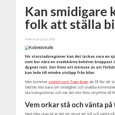
Kan smidigare k
folk att ställa b
Publicerad 21 juli, 2020
För storstadsregioner kan det tyckas vara en sjä
som bor nära en stadskärna behöver knappast äg
dygnet runt. Det finns ett intresse av att förbä
kan leda till mindre utsläpp från bilar.
Men kommer
system som Train Brain
att få fler att s
faktiskt inte bara om smidighet och snabba kommunikati
ska transporteras och när det inte finns utrymme till flex
Vem orkar stå och vänta på 
Med eller utan bil är det ett gissel att stå och vänta