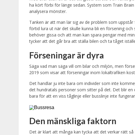
ha kört förbi för länge sedan. System som Train Brain 
analysera mönster.
Tanken är att man lär sig av de problem som uppstår
förtid lura ut när det skulle kunna bli en försening och
behöver gissa och att man kan spara pengar med minsk
tycker att det går bra att ställa bilen och ta tåget iställe
Förseningar är dyra
Säga vad man säga vill om bilar och miljön, men förseni
2019 som visar att förseningar inom lokaltrafiken kos
Det handlar ju inte bara om individer som inte kommer fra
det hundratals personer som sitter på det. Det blir en
bara för att en viss tåglinje eller busslinje inte funger
Den mänskliga faktorn
Det är klart att många kan tycka att det verkar rätt så sm