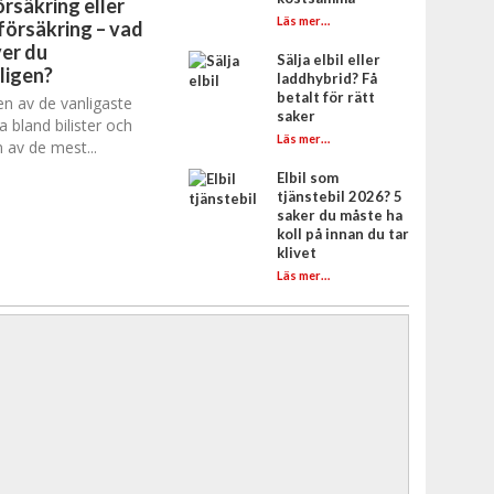
rsäkring eller
Läs mer…
försäkring – vad
er du
Sälja elbil eller
ligen?
laddhybrid? Få
betalt för rätt
en av de vanligaste
saker
a bland bilister och
Läs mer…
 av de mest...
Elbil som
tjänstebil 2026? 5
saker du måste ha
koll på innan du tar
klivet
Läs mer…