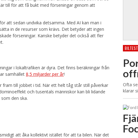
är till för att få bukt med förseningar genom att
 för att sedan undvika detsamma. Med AI kan man i
 sätta in de resurser som krävs. Det betyder att ingen
ade förseningar. Kanske betyder det också att fler
t.
BILTES
Por
ngar i lokaltrafiken är dyra. Det finns beräkningar från
off
tar samhället
8,5 miljarder per år
!
Ofta se
m till jobbet i tid. När ett helt tåg står still påverkar
klarar 
 dominoeffekt och tusentals människor kan bli lidande
ar som den ska.
Fjä
Foc
idigt att åka kollektivt istället för att ta bilen. När det