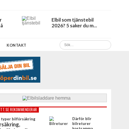
r
Elbil som tjänstebil
Få
2026? 5 saker du m...
KONTAKT
TT.SE REKOMMENDERAR
Därför blir
rsäkring,
bilreturer
kostsamma