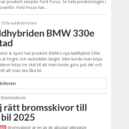
ar provkört senaste Ford Focus. Se hela provkörningen i
ovanför. Ford Focus har…
ddhybriden BMW 330e
tad
tor & Sport har provkört BMW:s nya laddhybrid 330e.
n är högre och räckvidden längre. Men borde man köpa
ideon listas tre skäl till att man borde göra just det och
 till att man ska låta bli.
biltester
j rätt bromsskivor till
 bil 2025
Bromsskivor är en av de absolut viktigaste
RAD