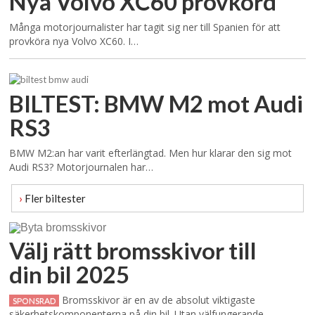
Nya Volvo XC60 provkörd
Många motorjournalister har tagit sig ner till Spanien för att
provköra nya Volvo XC60. I…
BILTEST: BMW M2 mot Audi
RS3
BMW M2:an har varit efterlängtad. Men hur klarar den sig mot
Audi RS3? Motorjournalen har…
›
Fler biltester
Välj rätt bromsskivor till
din bil 2025
Bromsskivor är en av de absolut viktigaste
SPONSRAD
säkerhetskomponenterna på din bil. Utan välfungerande