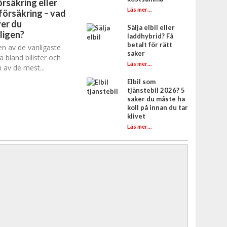
rsäkring eller
Läs mer…
försäkring – vad
er du
Sälja elbil eller
ligen?
laddhybrid? Få
betalt för rätt
en av de vanligaste
saker
a bland bilister och
Läs mer…
 av de mest...
Elbil som
tjänstebil 2026? 5
saker du måste ha
koll på innan du tar
klivet
Läs mer…