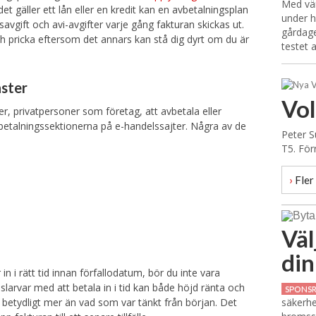
Med vär
det gäller ett lån eller en kredit kan en avbetalningsplan
under h
gift och avi-avgifter varje gång fakturan skickas ut.
gårdage
 och pricka eftersom det annars kan stå dig dyrt om du är
testet 
nster
Vo
er, privatpersoner som företag, att avbetala eller
 betalningssektionerna på e-handelssajter. Några av de
Peter S
T5. För
›
Fler 
Väl
din
 i rätt tid innan förfallodatum, bör du inte vara
slarvar med att betala in i tid kan både höjd ränta och
SPONS
 betydligt mer än vad som var tänkt från början. Det
säkerhe