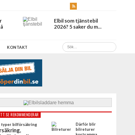
r
Elbil som tjänstebil
Få
2026? 5 saker du m...
KONTAKT
TT.SE REKOMMENDERAR
Därför blir
rsäkring,
bilreturer
kostsamma