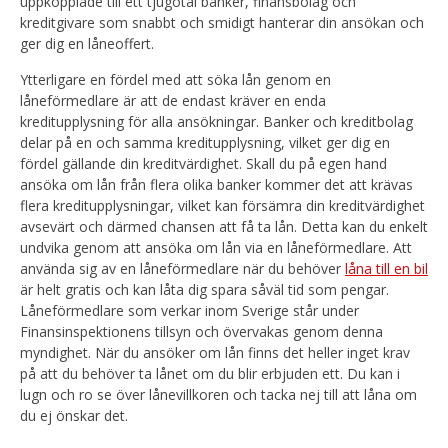
uppkopplade till ett tjugotal banker, finansbolag och
kreditgivare som snabbt och smidigt hanterar din ansökan och
ger dig en låneoffert.
Ytterligare en fördel med att söka lån genom en
låneförmedlare är att de endast kräver en enda
kreditupplysning för alla ansökningar. Banker och kreditbolag
delar på en och samma kreditupplysning, vilket ger dig en
fördel gällande din kreditvärdighet. Skall du på egen hand
ansöka om lån från flera olika banker kommer det att krävas
flera kreditupplysningar, vilket kan försämra din kreditvärdighet
avsevärt och därmed chansen att få ta lån. Detta kan du enkelt
undvika genom att ansöka om lån via en låneförmedlare. Att
använda sig av en låneförmedlare när du behöver
låna till en bil
är helt gratis och kan låta dig spara såväl tid som pengar.
Låneförmedlare som verkar inom Sverige står under
Finansinspektionens tillsyn och övervakas genom denna
myndighet. När du ansöker om lån finns det heller inget krav
på att du behöver ta lånet om du blir erbjuden ett. Du kan i
lugn och ro se över lånevillkoren och tacka nej till att låna om
du ej önskar det.