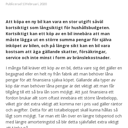
Publicerad 13 februari, 2020
Att köpa en ny bil kan vara en stor utgift såväl
kortsiktigt som långsiktigt för hushållsbudgeten.
Kortsiktigt kan ett köp av en bil innebära att man
måste lägga ut en större summa pengar för själva
inköpet av bilen, och på längre sikt kan en bil vara
kostsam att äga gällande skatter, försäkringar,
service och inte minst i form av bränslekostnader.
I många fall kräver ett köp av en bil, detta vare sig det gäller en
begagnad eller en helt ny från fabrik att man behöver låna
pengar för att finansiera själva köpet. Gällande alla typer av
köp där man behöver låna pengar är det viktigt att man får
tillgång till ett så bra lån som möjligt. Att just finansiera ett
fordon brukar allt som oftast innebära ett större lånebelopp,
vilket gör det extra viktigt att komma ner i pris vad gäller räntor
och avgifter. Detta för att totalbeloppet skall kunna hållas så
lågt som möjligt. Tar man ett lån över en längre tidsperiod och
med längre amorteringstid så blir detta självfallet extra viktigt
att tänka på.