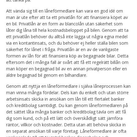
Att vända sig till en låneförmedlare kan vara en god idé om
man är ute efter att ta ett privatlån för att finansiera köpet av
en bil. Privatlån är en form av blancolån utan säkerhet som
låter dig låna till hela kostnadsbeloppet på bilen. Genom att ta
ett privatlån behöver du alltså inte lägga ut några egna medel
via en kontantinsats, och du behöver ej heller ställa bilen som
säkerhet för lånet i fråga. Privatlån är en av de vanligaste
formen av lån för att finansiera köp av begagnade bilar. Detta
eftersom det i många fall är svårt att få ett regelrätt billån om
man köper en begagnad bil av en annan privatperson eller en
äldre begagnad bil genom en bilhandlare.
Genom att nyttja en låneförmedlare i själva låneprocessen kan
man vinna många fördelar. Dels kan du enkelt och utan större
arbetsinsats skicka in ansökan om lån till ett flertalet banker
och kreditbolag samtidigt. Du kan genom låneförmedlaren på
det sättet låta många banker och kreditbolag tävla om att få
dig som kund, och på ett lätt och överskådligt sätt jämföra
räntor, villkor och kostnader. Detta utan att behöva skicka in
en separat ansökan till varje företag. Låneförmedlare är ofta