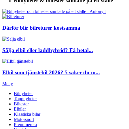
Bilnyheter & biltester
samlade på ett ställe
Därför blir bilreturer kostsamma
Sälja elbil eller laddhybrid? Få betal...
Elbil som tjänstebil 2026? 5 saker du m...
Meny
Bilnyheter
Toppnyheter
Biltester
Elbilar
Klassiska bilar
Motorsport
Prenumerera