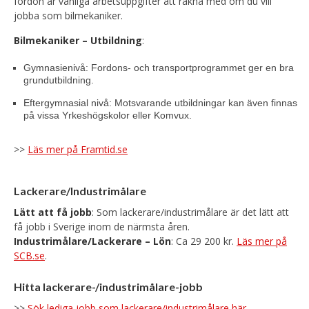
fordon är vanliga arbetsuppgifter att räkna med om du vill
jobba som bilmekaniker.
Bilmekaniker – Utbildning
:
Gymnasienivå: Fordons- och transportprogrammet ger en bra
grundutbildning.
Eftergymnasial nivå: Motsvarande utbildningar kan även finnas
på vissa Yrkeshögskolor eller Komvux.
>>
Läs mer på Framtid.se
Lackerare/Industrimålare
Lätt att få jobb
: Som lackerare/industrimålare är det lätt att
få jobb i Sverige inom de närmsta åren.
Industrimålare/Lackerare – Lön
: Ca 29 200 kr.
Läs mer på
SCB.se
.
Hitta lackerare-/industrimålare-jobb
>>
Sök lediga jobb som lackerare/industrimålare här