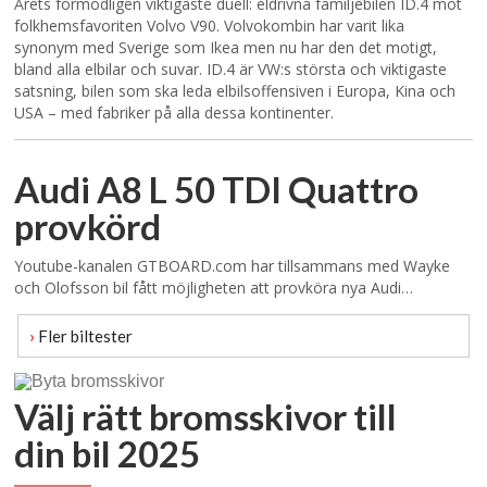
Årets förmodligen viktigaste duell: eldrivna familjebilen ID.4 mot
folkhemsfavoriten Volvo V90. Volvokombin har varit lika
synonym med Sverige som Ikea men nu har den det motigt,
bland alla elbilar och suvar. ID.4 är VW:s största och viktigaste
satsning, bilen som ska leda elbilsoffensiven i Europa, Kina och
USA – med fabriker på alla dessa kontinenter.
Audi A8 L 50 TDI Quattro
provkörd
Youtube-kanalen GTBOARD.com har tillsammans med Wayke
och Olofsson bil fått möjligheten att provköra nya Audi…
›
Fler biltester
Välj rätt bromsskivor till
din bil 2025