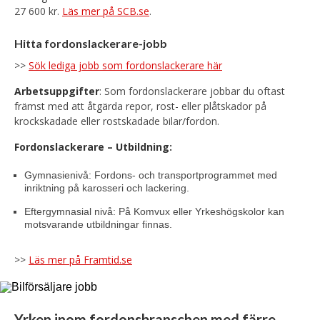
27 600 kr.
Läs mer på SCB.se
.
Hitta fordonslackerare-jobb
>>
Sök lediga jobb som fordonslackerare här
Arbetsuppgifter
: Som fordonslackerare jobbar du oftast
främst med att åtgärda repor, rost- eller plåtskador på
krockskadade eller rostskadade bilar/fordon.
Fordonslackerare – Utbildning:
Gymnasienivå: Fordons- och transportprogrammet med
inriktning på karosseri och lackering.
Eftergymnasial nivå: På Komvux eller Yrkeshögskolor kan
motsvarande utbildningar finnas.
>>
Läs mer på Framtid.se
Yrken inom fordonsbranschen med färre