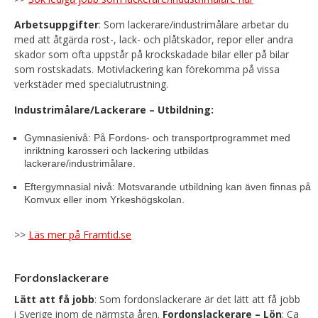
Arbetsuppgifter
: Som lackerare/industrimålare arbetar du
med att åtgärda rost-, lack- och plåtskador, repor eller andra
skador som ofta uppstår på krockskadade bilar eller på bilar
som rostskadats. Motivlackering kan förekomma på vissa
verkstäder med specialutrustning.
Industrimålare/Lackerare – Utbildning:
Gymnasienivå: På Fordons- och transportprogrammet med
inriktning karosseri och lackering utbildas
lackerare/industrimålare.
Eftergymnasial nivå: Motsvarande utbildning kan även finnas på
Komvux eller inom Yrkeshögskolan.
>>
Läs mer på Framtid.se
Fordonslackerare
Lätt att få jobb
: Som fordonslackerare är det lätt att få jobb
i Sverige inom de närmsta åren.
Fordonslackerare – Lön
: Ca