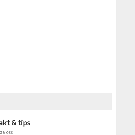
kt & tips
ta oss