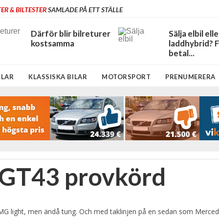
ER & BILTESTER
SAMLADE PÅ ETT STÄLLE
Därför blir bilreturer
Sälja elbil elle
kostsamma
laddhybrid? 
betal...
ILAR
KLASSISKA BILAR
MOTORSPORT
PRENUMERERA
GT43 provkörd
 light, men ändå tung. Och med taklinjen på en sedan som Mercede