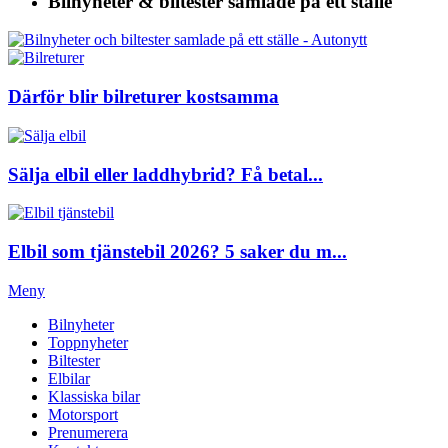
Bilnyheter & biltester
samlade på ett ställe
Därför blir bilreturer kostsamma
Sälja elbil eller laddhybrid? Få betal...
Elbil som tjänstebil 2026? 5 saker du m...
Meny
Bilnyheter
Toppnyheter
Biltester
Elbilar
Klassiska bilar
Motorsport
Prenumerera