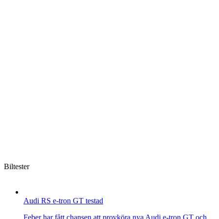
Biltester
Audi RS e-tron GT testad
Feber har fått chansen att provköra nya Audi e-tron GT och