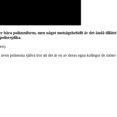
ler bära polisuniform, men något motsägelsefullt är det ändå tillåte
polisreplika.
deo).
 även poliserna själva tror att det är en av deras egna kollegor de möter 