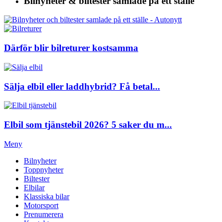
Bilnyheter & biltester
samlade på ett ställe
Därför blir bilreturer kostsamma
Sälja elbil eller laddhybrid? Få betal...
Elbil som tjänstebil 2026? 5 saker du m...
Meny
Bilnyheter
Toppnyheter
Biltester
Elbilar
Klassiska bilar
Motorsport
Prenumerera