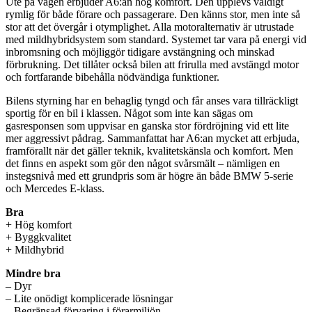
Ute på vägen erbjuder A6:an hög komfort. Den upplevs väldigt
rymlig för både förare och passagerare. Den känns stor, men inte så
stor att det övergår i otymplighet. Alla motoralternativ är utrustade
med mildhybridsystem som standard. Systemet tar vara på energi vid
inbromsning och möjliggör tidigare avstängning och minskad
förbrukning. Det tillåter också bilen att frirulla med avstängd motor
och fortfarande bibehålla nödvändiga funktioner.
Bilens styrning har en behaglig tyngd och får anses vara tillräckligt
sportig för en bil i klassen. Något som inte kan sägas om
gasresponsen som uppvisar en ganska stor fördröjning vid ett lite
mer aggressivt pådrag. Sammanfattat har A6:an mycket att erbjuda,
framförallt när det gäller teknik, kvalitetskänsla och komfort. Men
det finns en aspekt som gör den något svårsmält – nämligen en
instegsnivå med ett grundpris som är högre än både BMW 5-serie
och Mercedes E-klass.
Bra
+ Hög komfort
+ Byggkvalitet
+ Mildhybrid
Mindre bra
– Dyr
– Lite onödigt komplicerade lösningar
– Begränsad förvaring i förarmiljön