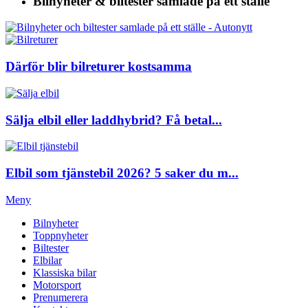
Bilnyheter & biltester
samlade på ett ställe
Därför blir bilreturer kostsamma
Sälja elbil eller laddhybrid? Få betal...
Elbil som tjänstebil 2026? 5 saker du m...
Meny
Bilnyheter
Toppnyheter
Biltester
Elbilar
Klassiska bilar
Motorsport
Prenumerera