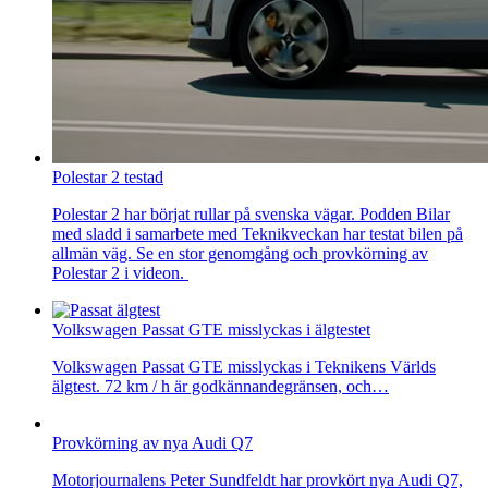
Polestar 2 testad
Polestar 2 har börjat rullar på svenska vägar. Podden Bilar
med sladd i samarbete med Teknikveckan har testat bilen på
allmän väg. Se en stor genomgång och provkörning av
Polestar 2 i videon.
Volkswagen Passat GTE misslyckas i älgtestet
Volkswagen Passat GTE misslyckas i Teknikens Världs
älgtest. 72 km / h är godkännandegränsen, och…
Provkörning av nya Audi Q7
Motorjournalens Peter Sundfeldt har provkört nya Audi Q7,