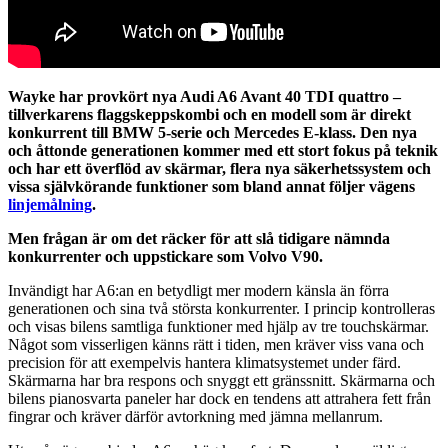
Wayke har provkört nya Audi A6 Avant 40 TDI quattro –
tillverkarens flaggskeppskombi och en modell som är direkt
konkurrent till BMW 5-serie och Mercedes E-klass. Den nya
och åttonde generationen kommer med ett stort fokus på teknik
och har ett överflöd av skärmar, flera nya säkerhetssystem och
vissa självkörande funktioner som bland annat följer vägens
linjemålning
.
Men frågan är om det räcker för att slå tidigare nämnda
konkurrenter och uppstickare som Volvo V90.
Invändigt har A6:an en betydligt mer modern känsla än förra
generationen och sina två största konkurrenter. I princip kontrolleras
och visas bilens samtliga funktioner med hjälp av tre touchskärmar.
Något som visserligen känns rätt i tiden, men kräver viss vana och
precision för att exempelvis hantera klimatsystemet under färd.
Skärmarna har bra respons och snyggt ett gränssnitt. Skärmarna och
bilens pianosvarta paneler har dock en tendens att attrahera fett från
fingrar och kräver därför avtorkning med jämna mellanrum.