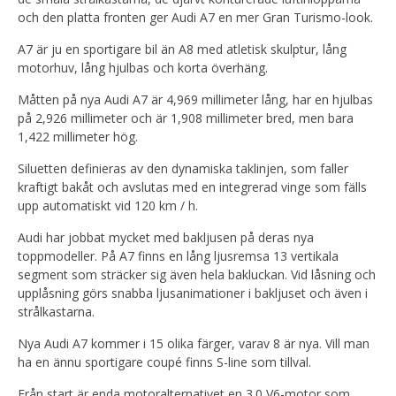
och den platta fronten ger Audi A7 en mer Gran Turismo-look.
A7 är ju en sportigare bil än A8 med atletisk skulptur, lång
motorhuv, lång hjulbas och korta överhäng.
Måtten på nya Audi A7 är 4,969 millimeter lång, har en hjulbas
på 2,926 millimeter och är 1,908 millimeter bred, men bara
1,422 millimeter hög.
Siluetten definieras av den dynamiska taklinjen, som faller
kraftigt bakåt och avslutas med en integrerad vinge som fälls
upp automatiskt vid 120 km / h.
Audi har jobbat mycket med bakljusen på deras nya
toppmodeller. På A7 finns en lång ljusremsa 13 vertikala
segment som sträcker sig även hela bakluckan. Vid låsning och
upplåsning görs snabba ljusanimationer i bakljuset och även i
strålkastarna.
Nya Audi A7 kommer i 15 olika färger, varav 8 är nya. Vill man
ha en ännu sportigare coupé finns S-line som tillval.
Från start är enda motoralternativet en 3.0 V6-motor som