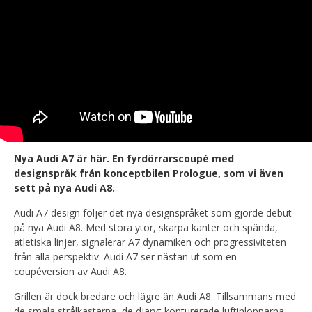
Nya Audi A7 är här. En fyrdörrarscoupé med
designspråk från konceptbilen Prologue, som vi även
sett på nya Audi A8.
Audi A7 design följer det nya designspråket som gjorde debut
på nya Audi A8. Med stora ytor, skarpa kanter och spända,
atletiska linjer, signalerar A7 dynamiken och progressiviteten
från alla perspektiv. Audi A7 ser nästan ut som en
coupéversion av Audi A8.
Grillen är dock bredare och lägre än Audi A8. Tillsammans med
de smala strålkastarna, de djärvt konturerade luftinlopparna