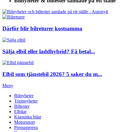
Bilnyheter & biltester
samlade på ett ställe
Därför blir bilreturer kostsamma
Sälja elbil eller laddhybrid? Få betal...
Elbil som tjänstebil 2026? 5 saker du m...
Meny
Bilnyheter
Toppnyheter
Biltester
Elbilar
Klassiska bilar
Motorsport
Prenumerera