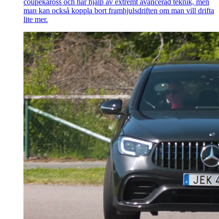
coupékaross och har hjälp av extremt avancerad teknik, men
man kan också koppla bort framhjulsdriften om man vill drifta
lite mer.