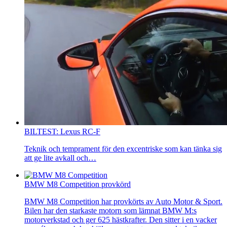
BILTEST: Lexus RC-F
Teknik och temprament för den excentriske som kan tänka sig
att ge lite avkall och…
BMW M8 Competition provkörd
BMW M8 Competition har provkörts av Auto Motor & Sport.
Bilen har den starkaste motorn som lämnat BMW M:s
motorverkstad och ger 625 hästkrafter. Den sitter i en vacker