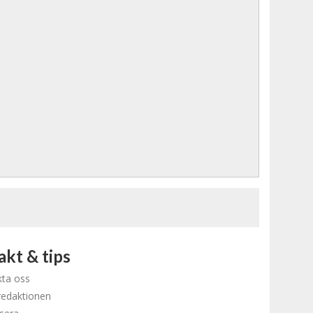
kt & tips
ta oss
redaktionen