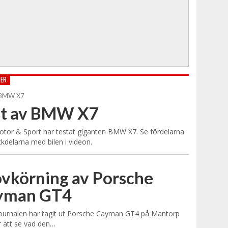
TER
st av BMW X7
tor & Sport har testat giganten BMW X7. Se fördelarna
kdelarna med bilen i videon.
vkörning av Porsche
yman GT4
ournalen har tagit ut Porsche Cayman GT4 på Mantorp
r att se vad den…