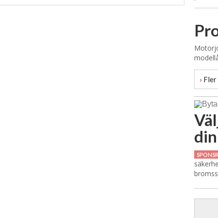
Pro
Motorjo
modell
›
Fler 
Väl
din
SPONS
säkerhe
bromssk