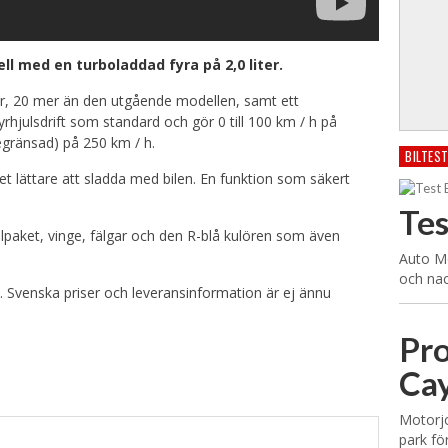
ll med en turboladdad fyra på 2,0 liter.
ter, 20 mer än den utgående modellen, samt ett
lsdrift som standard och gör 0 till 100 km / h på
egränsad) på 250 km / h.
BILTES
et lättare att sladda med bilen. En funktion som säkert
Te
lpaket, vinge, fälgar och den R-blå kulören som även
Auto Mo
och nac
. Svenska priser och leveransinformation är ej ännu
Pro
Ca
Motorj
park fö