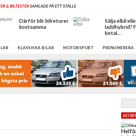
ER & BILTESTER
SAMLADE PÅ ETT STÄLLE
Därför blir bilreturer
Sälja elbil elle
kostsamma
laddhybrid? 
betal...
ILAR
KLASSISKA BILAR
MOTORSPORT
PRENUMERERA
AUTONY
Helfö