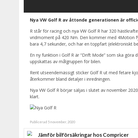
Nya VW Golf R av åttonde generationen är officie
R står för racing och nya VW Golf R har 320 hästkraf
vridmoment på 420 Nm. Den kommer med 4Motion fyrhju
bara 4,7 sekunder, och har en toppfart (elektroniskt b
En ny funktion i Golf R är “Drift Mode” som ska göra d
uppskattas av målgruppen för bilen.
Rent utseendemässigt sticker Golf R ut med fetare kjo
återkommer bland detaljer i inredningen.
Nya VW Golf R börjar säljas i slutet av november 2020
klart.
Publicerad 5 november, 2020
Jämför bilförsäkringar hos Compricer