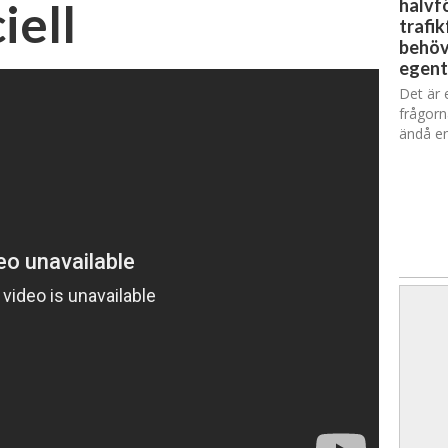
iell
halvfö
trafik
behöv
egent
Det är 
frågorn
ändå en