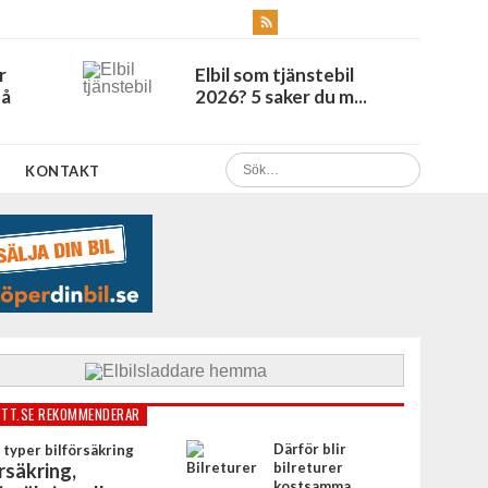
r
Elbil som tjänstebil
Få
2026? 5 saker du m...
KONTAKT
TT.SE REKOMMENDERAR
Därför blir
rsäkring,
bilreturer
kostsamma