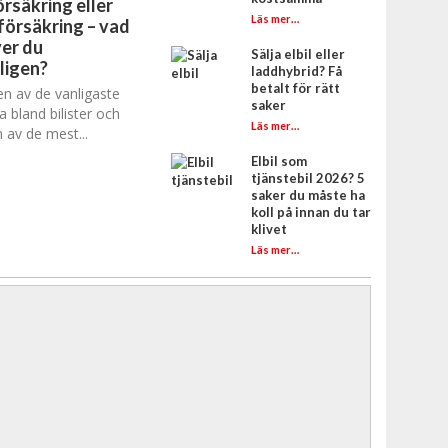
rsäkring eller
Läs mer…
försäkring – vad
er du
Sälja elbil eller
ligen?
laddhybrid? Få
betalt för rätt
en av de vanligaste
saker
a bland bilister och
Läs mer…
 av de mest...
Elbil som
tjänstebil 2026? 5
saker du måste ha
koll på innan du tar
klivet
Läs mer…