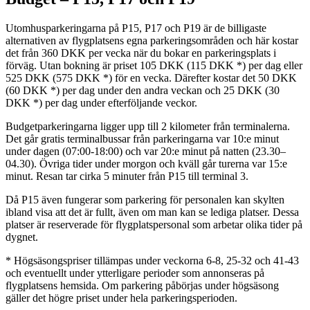
Utomhusparkeringarna på P15, P17 och P19 är de billigaste
alternativen av flygplatsens egna parkeringsområden och här kostar
det från 360 DKK per vecka när du bokar en parkeringsplats i
förväg. Utan bokning är priset 105 DKK (115 DKK *) per dag eller
525 DKK (575 DKK *) för en vecka. Därefter kostar det 50 DKK
(60 DKK *) per dag under den andra veckan och 25 DKK (30
DKK *) per dag under efterföljande veckor.
Budgetparkeringarna ligger upp till 2 kilometer från terminalerna.
Det går gratis terminalbussar från parkeringarna var 10:e minut
under dagen (07:00-18:00) och var 20:e minut på natten (23.30–
04.30). Övriga tider under morgon och kväll går turerna var 15:e
minut. Resan tar cirka 5 minuter från P15 till terminal 3.
Då P15 även fungerar som parkering för personalen kan skylten
ibland visa att det är fullt, även om man kan se lediga platser. Dessa
platser är reserverade för flygplatspersonal som arbetar olika tider på
dygnet.
* Högsäsongspriser tillämpas under veckorna 6-8, 25-32 och 41-43
och eventuellt under ytterligare perioder som annonseras på
flygplatsens hemsida. Om parkering påbörjas under högsäsong
gäller det högre priset under hela parkeringsperioden.