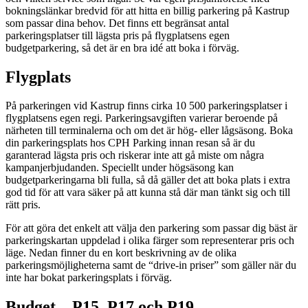
bokningslänkar bredvid för att hitta en billig parkering på Kastrup
som passar dina behov. Det finns ett begränsat antal
parkeringsplatser till lägsta pris på flygplatsens egen
budgetparkering, så det är en bra idé att boka i förväg.
Flygplats
På parkeringen vid Kastrup finns cirka 10 500 parkeringsplatser i
flygplatsens egen regi. Parkeringsavgiften varierar beroende på
närheten till terminalerna och om det är hög- eller lågsäsong. Boka
din parkeringsplats hos CPH Parking innan resan så är du
garanterad lägsta pris och riskerar inte att gå miste om några
kampanjerbjudanden. Speciellt under högsäsong kan
budgetparkeringarna bli fulla, så då gäller det att boka plats i extra
god tid för att vara säker på att kunna stå där man tänkt sig och till
rätt pris.
För att göra det enkelt att välja den parkering som passar dig bäst är
parkeringskartan uppdelad i olika färger som representerar pris och
läge. Nedan finner du en kort beskrivning av de olika
parkeringsmöjligheterna samt de “drive-in priser” som gäller när du
inte har bokat parkeringsplats i förväg.
Budget – P15, P17 och P19