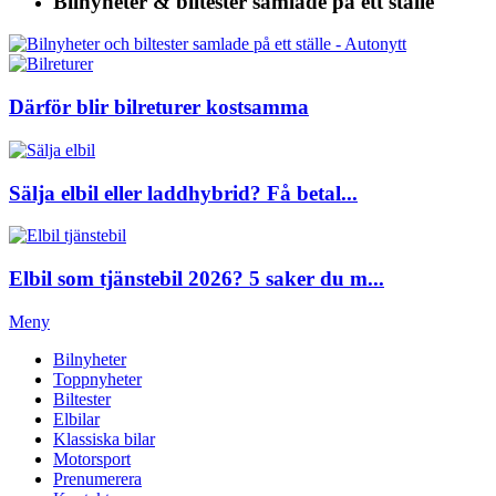
Bilnyheter & biltester
samlade på ett ställe
Därför blir bilreturer kostsamma
Sälja elbil eller laddhybrid? Få betal...
Elbil som tjänstebil 2026? 5 saker du m...
Meny
Bilnyheter
Toppnyheter
Biltester
Elbilar
Klassiska bilar
Motorsport
Prenumerera