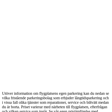
Utöver information om flygplatsens egen parkering kan du nedan se
vilka fristående parkeringsbolag som erbjuder långtidsparkering och
i vissa fall olika tjänster som reparationer, service och biltvätt medan
du är borta. Priset varierar med närheten till flygplatsen, efterfrågan
och vilken service som ingår. Se vår egen prisjämförelse med