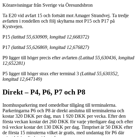
Köranvisningar från Sverige via Öresundsbron
Ta E20 vid avfart 15 och fortsätt mot Amager Strandvej. Ta tredje
avfarten i rondellen och följ skyltarna mot P15 och P17 på
Kystvejen.
P15
(latitud 55,630909, longitud 12,668372)
P17
(latitud 55,626869, longitud 12,676827)
P9 ligger till höger precis efter avfarten
(Latitud 55,630436, longitud
12,652281)
P5 ligger till höger strax efter terminal 3
(Latitud 55,630352,
longitud 12,647149)
Direkt – P4, P6, P7 och P8
Inomhusparkering med omedelbar tillgång till terminalerna.
Parkeringarna P6 och P8 är direkt anslutna till terminalerna och
kostar 320 DKK per dag, max 1 920 DKK per vecka. Efter den
första veckan kostar det 260 DKK för varje ytterligare dag och efter
två veckor kostar det 130 DKK per dag. Timpriset är 50 DKK efter
de första 15 minuterna vilket är gratis, med undantag för P6 där