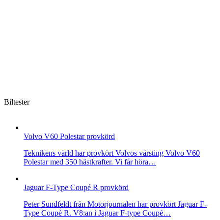
Biltester
Volvo V60 Polestar provkörd
Teknikens värld har provkört Volvos värsting Volvo V60
Polestar med 350 hästkrafter. Vi får höra…
Jaguar F-Type Coupé R provkörd
Peter Sundfeldt från Motorjournalen har provkört Jaguar F-
Type Coupé R. V8:an i Jaguar F-type Coupé…