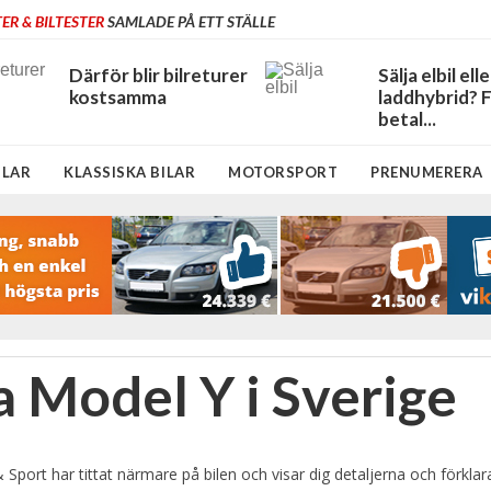
ER & BILTESTER
SAMLADE PÅ ETT STÄLLE
Därför blir bilreturer
Sälja elbil elle
kostsamma
laddhybrid? 
betal...
ILAR
KLASSISKA BILAR
MOTORSPORT
PRENUMERERA
a Model Y i Sverige
port har tittat närmare på bilen och visar dig detaljerna och förklara