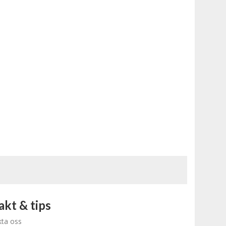
kt & tips
ta oss