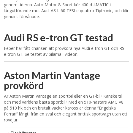
genom tiderna. Auto Motor & Sport kör 400 d 4MATIC i
långutförande mot Audi A8 L 60 TFSI e quattro Tiptronic, och blir
genuint förvånade.
Audi RS e-tron GT testad
Feber har fått chansen att provköra nya Audi e-tron GT och RS
e-tron GT. Se testet av bilarna i videon.
Aston Martin Vantage
provkörd
Är Aston Martin Vantage en sportbil eller en GT-bil? Kanske till
och med världens bästa sportbil? Med en 510-hästars AMG V8
på 510 hk och en brutalt vacker kaross är denna ”Engelska
Ferrari” långt ifrån en sval och elegant brittisk sportvagn utan ett
rovdjur.
›
Fler biltester