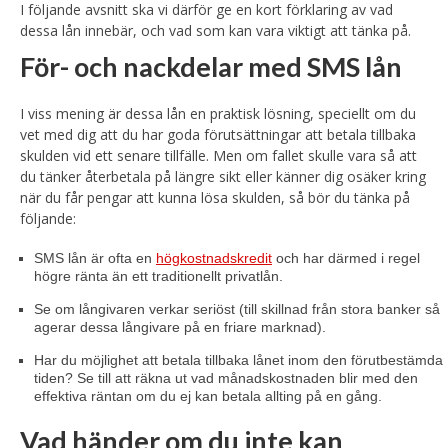
I följande avsnitt ska vi därför ge en kort förklaring av vad
dessa lån innebär, och vad som kan vara viktigt att tänka på.
För- och nackdelar med SMS lån
I viss mening är dessa lån en praktisk lösning, speciellt om du
vet med dig att du har goda förutsättningar att betala tillbaka
skulden vid ett senare tillfälle. Men om fallet skulle vara så att
du tänker återbetala på längre sikt eller känner dig osäker kring
när du får pengar att kunna lösa skulden, så bör du tänka på
följande:
SMS lån är ofta en
högkostnadskredit
och har därmed i regel
högre ränta än ett traditionellt privatlån.
Se om långivaren verkar seriöst (till skillnad från stora banker så
agerar dessa långivare på en friare marknad).
Har du möjlighet att betala tillbaka lånet inom den förutbestämda
tiden? Se till att räkna ut vad månadskostnaden blir med den
effektiva räntan om du ej kan betala allting på en gång.
Vad händer om du inte kan