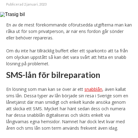
Publicerad 2 januari, 2023
En av de mest förekommande oförutsedda utgifterna man kan
råka ut för som privatperson, är när ens fordon går sönder
eller behöver repareras.
Om du inte har tillräcklig buffert eller ett sparkonto att ta från
om olyckan uppstått så kan det vara svårt att hitta en snabb
lösning på problemet.
SMS-lån för bilreparation
En lösning som man kan se över är ett
snabblån
, även kallat
sms lån. Dessa typer av lån började sin resa i Sverige som en
lånetjänst där man smidigt och enkelt kunde ansöka genom
att skicka ett SMS. Mycket har hänt sedan dess och numera
har dessa snabblån digitaliseras och sköts enkelt via
långivarnas egna hemsidor. Namnet har dock levt kvar med
åren och sms lån som term används frekvent även idag.