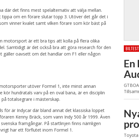
 där det finns mest spelalternativ att välja mellan.
 tippa om en förare slutar topp 3. Utöver det går det i
e som vinner kvalet samt vilken förare som kör bäst på
otorsport är ett bra tips att kolla på flera olika
del. Samtidigt är det också bra att göra research för den
BILTES
t gäller oavsett om det handlar om F1 eller någon
En 
Aud
GTBOARD
 motorsporter utöver Formel 1, inte minst annan
Tillsam
 kör hundratals varv på en oval bana, är en disciplin
 på totalsegrare i mästerskap.
Nya
 för är Indycar där bland annat det klassiska loppet
-föraren Kenny Bräck, som vann Indy 500 år 1999. Även
pr
ll svenska framgångar. På startlinjen finns nämligen
vrigt har ett förflutet inom Formel 1.
Toyota 