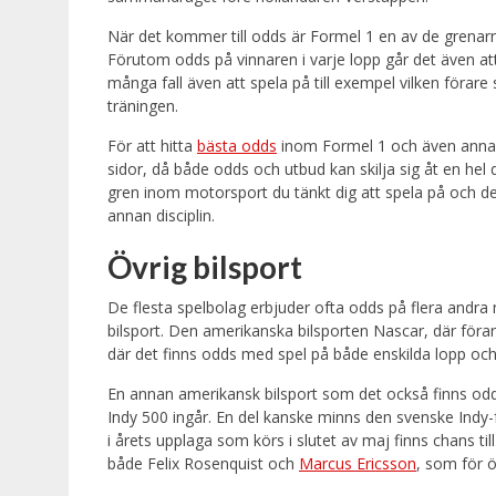
När det kommer till odds är Formel 1 en av de grenarna
Förutom odds på vinnaren i varje lopp går det även att
många fall även att spela på till exempel vilken förar
träningen.
För att hitta
bästa odds
inom Formel 1 och även annan m
sidor, då både odds och utbud kan skilja sig åt en hel 
gren inom motorsport du tänkt dig att spela på och de
annan disciplin.
Övrig bilsport
De flesta spelbolag erbjuder ofta odds på flera andra
bilsport. Den amerikanska bilsporten Nascar, där förare
där det finns odds med spel på både enskilda lopp och
En annan amerikansk bilsport som det också finns odds
Indy 500 ingår. En del kanske minns den svenske Indy
i årets upplaga som körs i slutet av maj finns chans ti
både Felix Rosenquist och
Marcus Ericsson
, som för ö