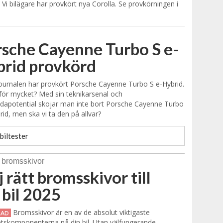
. Vi bilägare har provkört nya Corolla. Se provkörningen i
sche Cayenne Turbo S e-
rid provkörd
urnalen har provkört Porsche Cayenne Turbo S e-Hybrid.
för mycket? Med sin teknikarsenal och
dapotential skojar man inte bort Porsche Cayenne Turbo
rid, men ska vi ta den på allvar?
biltester
j rätt bromsskivor till
 bil 2025
Bromsskivor är en av de absolut viktigaste
RAD
tskomponenterna på din bil. Utan välfungerande