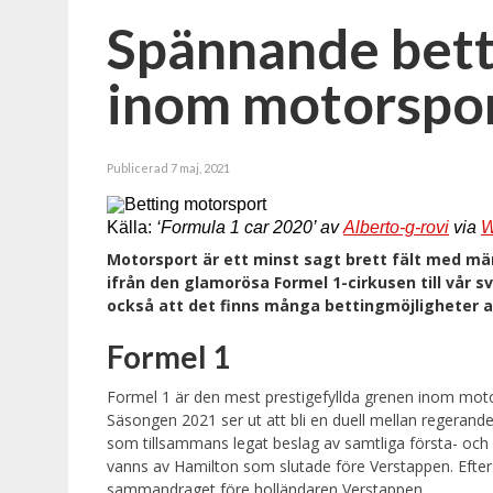
Spännande bett
inom motorspo
Publicerad 7 maj, 2021
Källa:
‘Formula 1 car 2020’ av
Alberto-g-rovi
via
W
Motorsport är ett minst sagt brett fält med män
ifrån den glamorösa Formel 1-cirkusen till vår
också att det finns många bettingmöjligheter at
Formel 1
Formel 1 är den mest prestigefyllda grenen inom motor
Säsongen 2021 ser ut att bli en duell mellan regeran
som tillsammans legat beslag av samtliga första- och 
vanns av Hamilton som slutade före Verstappen. Efter 
sammandraget före holländaren Verstappen.