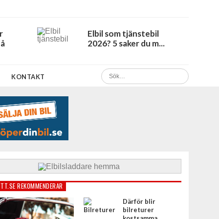
r
Elbil som tjänstebil
Få
2026? 5 saker du m...
KONTAKT
TT.SE REKOMMENDERAR
Därför blir
bilreturer
kostsamma