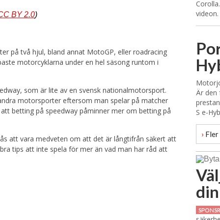
Corolla
videon.
CC BY 2.0
)
Por
ter på två hjul, bland annat MotoGP, eller roadracing
Hyb
bbaste motorcyklarna under en hel säsong runtom i
Motorjo
edway, som är lite av en svensk nationalmotorsport.
Är den 
å andra motorsporter eftersom man spelar på matcher
prestan
 gör att betting på speedway påminner mer om betting på
S e-Hyb
›
Fler 
tås att vara medveten om att det är långtifrån säkert att
ra tips att inte spela för mer än vad man har råd att
Väl
din
SPONS
säkerhe