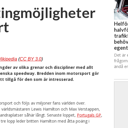
ingmöjligheter
rt
Helfö
halvfö
trafik
behöv
egent
Det är 
ikipedia
(
CC BY 3.0
)
frågorn
ändå en
gder av olika grenar och discipliner med allt
 svenska speedway. Bredden inom motorsport gör
t tillgå för den som är intresserad.
sport och följs av miljoner fans världen över.
de världsmästaren Lewis Hamilton och Max Verstappen,
andraplatser såhär långt. Senaste loppet,
Portugals GP
,
tre lopp leder britten Hamilton med åtta poäng i