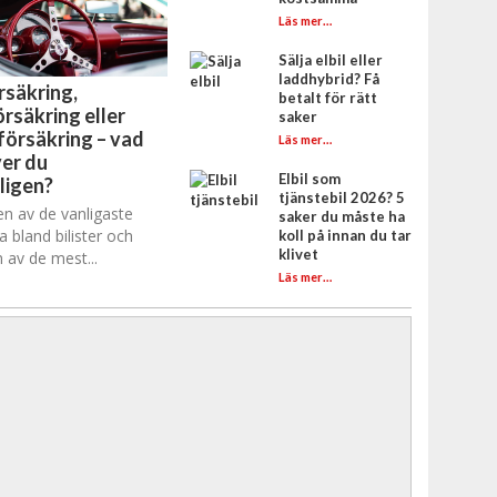
Läs mer…
Sälja elbil eller
laddhybrid? Få
rsäkring,
betalt för rätt
rsäkring eller
saker
försäkring – vad
Läs mer…
er du
Elbil som
ligen?
tjänstebil 2026? 5
en av de vanligaste
saker du måste ha
a bland bilister och
koll på innan du tar
klivet
 av de mest...
Läs mer…