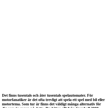
Det finns tusentals och åter tusentals spelautomater. För
motorfanatiker är det ofta trevligt att spela ett spel med bil eller
motortema. Som tur är finns det väldigt många alternativ för