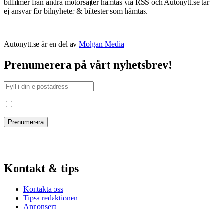
bilfilmer från andra motorsajter hämtas via RSS och Autonytt.se tar
ej ansvar för bilnyheter & biltester som hämtas.
Autonytt.se är en del av
Molgan Media
Prenumerera på vårt nyhetsbrev!
Jag har läst och godkänt villkoren
Kontakt & tips
Kontakta oss
Tipsa redaktionen
Annonsera