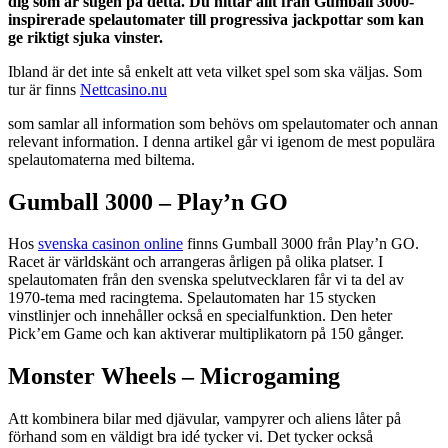
dig som är sugen på detta. Du hittar allt från Gumball 3000-
inspirerade spelautomater till progressiva jackpottar som kan
ge riktigt sjuka vinster.
Ibland är det inte så enkelt att veta vilket spel som ska väljas. Som
tur är finns
Nettcasino.nu
som samlar all information som behövs om spelautomater och annan
relevant information. I denna artikel går vi igenom de mest populära
spelautomaterna med biltema.
Gumball 3000 – Play’n GO
Hos
svenska casinon online
finns Gumball 3000 från Play’n GO.
Racet är världskänt och arrangeras årligen på olika platser. I
spelautomaten från den svenska spelutvecklaren får vi ta del av
1970-tema med racingtema. Spelautomaten har 15 stycken
vinstlinjer och innehåller också en specialfunktion. Den heter
Pick’em Game och kan aktiverar multiplikatorn på 150 gånger.
Monster Wheels – Microgaming
Att kombinera bilar med djävular, vampyrer och aliens låter på
förhand som en väldigt bra idé tycker vi. Det tycker också