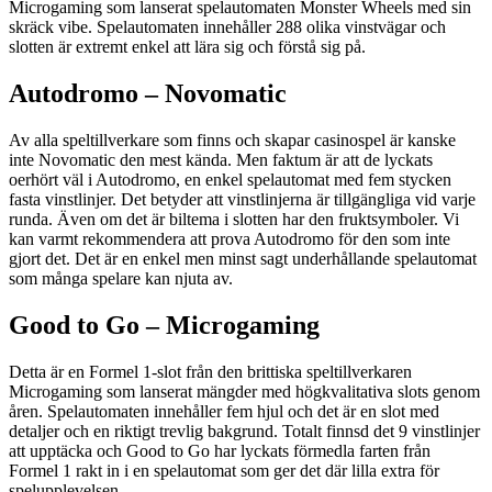
Microgaming som lanserat spelautomaten Monster Wheels med sin
skräck vibe. Spelautomaten innehåller 288 olika vinstvägar och
slotten är extremt enkel att lära sig och förstå sig på.
Autodromo – Novomatic
Av alla speltillverkare som finns och skapar casinospel är kanske
inte Novomatic den mest kända. Men faktum är att de lyckats
oerhört väl i Autodromo, en enkel spelautomat med fem stycken
fasta vinstlinjer. Det betyder att vinstlinjerna är tillgängliga vid varje
runda. Även om det är biltema i slotten har den fruktsymboler. Vi
kan varmt rekommendera att prova Autodromo för den som inte
gjort det. Det är en enkel men minst sagt underhållande spelautomat
som många spelare kan njuta av.
Good to Go – Microgaming
Detta är en Formel 1-slot från den brittiska speltillverkaren
Microgaming som lanserat mängder med högkvalitativa slots genom
åren. Spelautomaten innehåller fem hjul och det är en slot med
detaljer och en riktigt trevlig bakgrund. Totalt finnsd det 9 vinstlinjer
att upptäcka och Good to Go har lyckats förmedla farten från
Formel 1 rakt in i en spelautomat som ger det där lilla extra för
spelupplevelsen.