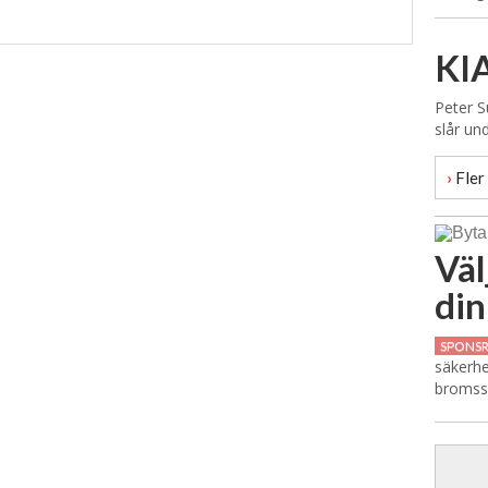
KIA
Peter S
slår un
›
Fler 
Väl
din
SPONS
säkerhe
bromssk