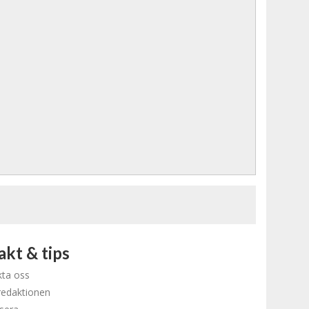
kt & tips
ta oss
redaktionen