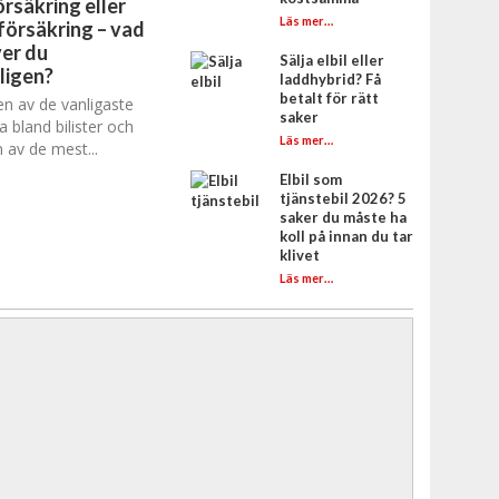
rsäkring eller
Läs mer…
försäkring – vad
er du
Sälja elbil eller
ligen?
laddhybrid? Få
betalt för rätt
en av de vanligaste
saker
a bland bilister och
Läs mer…
 av de mest...
Elbil som
tjänstebil 2026? 5
saker du måste ha
koll på innan du tar
klivet
Läs mer…