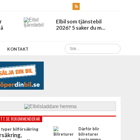
r
Elbil som tjänstebil
Få
2026? 5 saker du m...
KONTAKT
TT.SE REKOMMENDERAR
Därför blir
rsäkring,
bilreturer
kostsamma