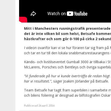
Mitt i Manchesters rusningstrafik presenterade 
det är inte vilken bil som helst, Betsafe kommer 
hästkrafter och som gör 0-100 på cirka 2 sekund
I videon ovanför kan vi se hur föraren tar sig fram på
och tar en tur till den lokala snabbmatsrestaurangens 
Kändis- och livstilseventet Gumball 3000 är tillbaka i
McLarens, Porsches och Bentleys och övriga superbil
”Vi funderade på hur vi kunde överträffa de redan högt
har vi resultatet.”
, säger Joakim Jörlander på Betsafe.
Team Betsafe har tagit fram superbilen i samarbete 
och bilens foliering är designad av bilfotografen Oska
Publicerad 26 april, 2016