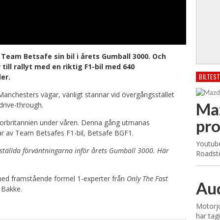
Team Betsafe sin bil i årets Gumball 3000. Och
till rallyt med en riktig F1-bil med 640
BILTES
er.
 Manchesters vägar, vänligt stannar vid övergångsstället
Ma
drive-through.
pr
 Storbritannien under våren. Denna gång utmanas
ar av Team Betsafes F1-bil, Betsafe BGF1.
Youtub
 ställda förväntningarna inför årets Gumball 3000. Här
Roadste
med framstående formel 1-experter från
Only The Fast
Aud
r Bakke.
Motorjo
har tag