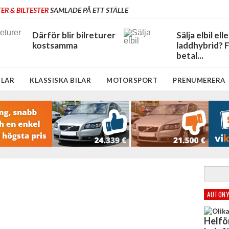
ER & BILTESTER
SAMLADE PÅ ETT STÄLLE
Därför blir bilreturer
Sälja elbil elle
kostsamma
laddhybrid? 
betal...
ILAR
KLASSISKA BILAR
MOTORSPORT
PRENUMERERA
AUTONY
Helfö