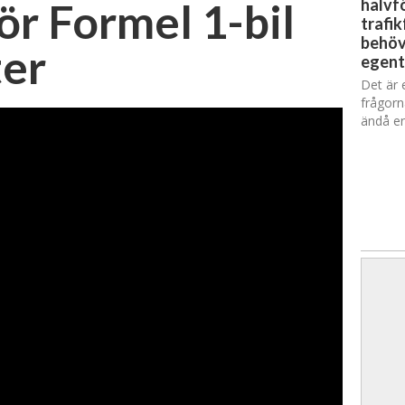
r Formel 1-bil
halvfö
trafik
behöv
ter
egent
Det är 
frågorn
ändå en