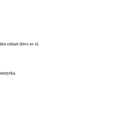
len enbart drivs av el.
ömstyrka.