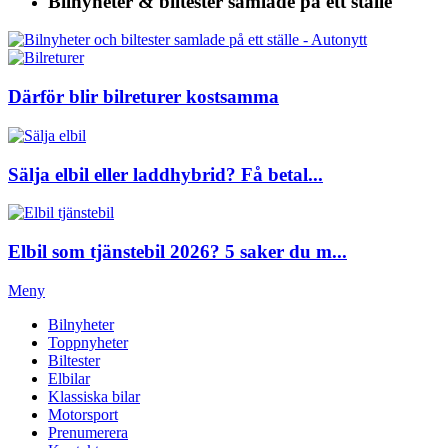
Bilnyheter & biltester
samlade på ett ställe
Därför blir bilreturer kostsamma
Sälja elbil eller laddhybrid? Få betal...
Elbil som tjänstebil 2026? 5 saker du m...
Meny
Bilnyheter
Toppnyheter
Biltester
Elbilar
Klassiska bilar
Motorsport
Prenumerera