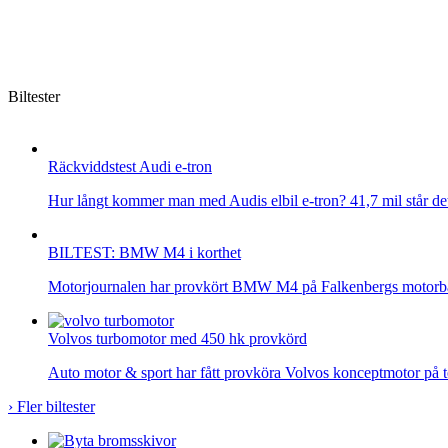
Biltester
Räckviddstest Audi e-tron
Hur långt kommer man med Audis elbil e-tron? 41,7 mil står det p
BILTEST: BMW M4 i korthet
Motorjournalen har provkört BMW M4 på Falkenbergs motorban
Volvos turbomotor med 450 hk provkörd
Auto motor & sport har fått provköra Volvos konceptmotor på t
›
Fler biltester