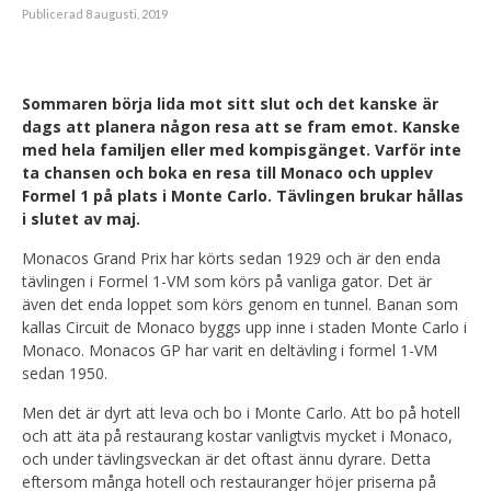
Publicerad 8 augusti, 2019
Sommaren börja lida mot sitt slut och det kanske är
dags att planera någon resa att se fram emot. Kanske
med hela familjen eller med kompisgänget. Varför inte
ta chansen och boka en resa till Monaco och upplev
Formel 1 på plats i Monte Carlo. Tävlingen brukar hållas
i slutet av maj.
Monacos Grand Prix har körts sedan 1929 och är den enda
tävlingen i Formel 1-VM som körs på vanliga gator. Det är
även det enda loppet som körs genom en tunnel. Banan som
kallas Circuit de Monaco byggs upp inne i staden Monte Carlo i
Monaco. Monacos GP har varit en deltävling i formel 1-VM
sedan 1950.
Men det är dyrt att leva och bo i Monte Carlo. Att bo på hotell
och att äta på restaurang kostar vanligtvis mycket i Monaco,
och under tävlingsveckan är det oftast ännu dyrare. Detta
eftersom många hotell och restauranger höjer priserna på