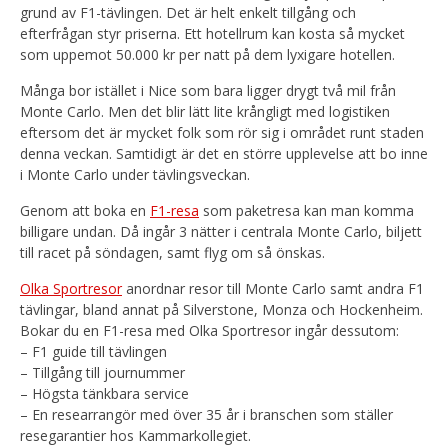
grund av F1-tävlingen. Det är helt enkelt tillgång och
efterfrågan styr priserna. Ett hotellrum kan kosta så mycket
som uppemot 50.000 kr per natt på dem lyxigare hotellen.
Många bor istället i Nice som bara ligger drygt två mil från
Monte Carlo. Men det blir lätt lite krångligt med logistiken
eftersom det är mycket folk som rör sig i området runt staden
denna veckan. Samtidigt är det en större upplevelse att bo inne
i Monte Carlo under tävlingsveckan.
Genom att boka en
F1-resa
som paketresa kan man komma
billigare undan. Då ingår 3 nätter i centrala Monte Carlo, biljett
till racet på söndagen, samt flyg om så önskas.
Olka Sportresor
anordnar resor till Monte Carlo samt andra F1
tävlingar, bland annat på Silverstone, Monza och Hockenheim.
Bokar du en F1-resa med Olka Sportresor ingår dessutom:
– F1 guide till tävlingen
– Tillgång till journummer
– Högsta tänkbara service
– En researrangör med över 35 år i branschen som ställer
resegarantier hos Kammarkollegiet.