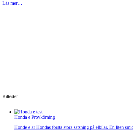
Läs mer…
Biltester
Honda e Provkörning
Honde e är Hondas första stora satsning på elbilar. En liten smi