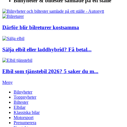
Bilnyheter & biltester
samlade på ett ställe
Därför blir bilreturer kostsamma
Sälja elbil eller laddhybrid? Få betal...
Elbil som tjänstebil 2026? 5 saker du m...
Meny
Bilnyheter
Toppnyheter
Biltester
Elbilar
Klassiska bilar
Motorsport
Prenumerera