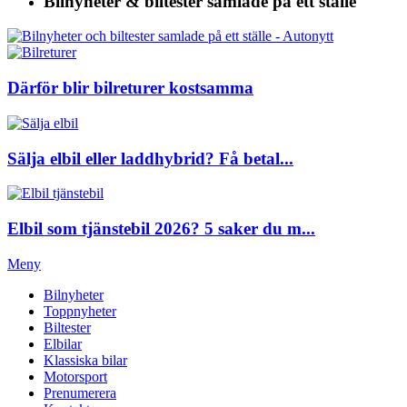
Bilnyheter & biltester
samlade på ett ställe
Därför blir bilreturer kostsamma
Sälja elbil eller laddhybrid? Få betal...
Elbil som tjänstebil 2026? 5 saker du m...
Meny
Bilnyheter
Toppnyheter
Biltester
Elbilar
Klassiska bilar
Motorsport
Prenumerera