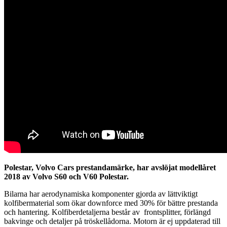
Polestar, Volvo Cars prestandamärke, har avslöjat modellåret
2018 av Volvo S60 och V60 Polestar.
Bilarna har aerodynamiska komponenter gjorda av lättviktigt
kolfibermaterial som ökar downforce med 30% för bättre prestanda
och hantering. Kolfiberdetaljerna består av
frontsplitter, förlängd
bakvinge och detaljer på tröskellådorna. Motorn är ej uppdaterad till