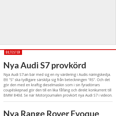
BILTESTER
Nya Audi S7 provkörd
Nya Audi S7:an bär med sig en ny värdering i Audis näringskedja.
Ett “S” ska tydligare särskilja sig från beteckningen “RS”. Och det
gör den med en kraftig dieselmaskin som i sin fyradörrars
coupéskepnad gör den till en lika fåfäng och direkt konkurrent till
BMW 840d. Se när Motorjournalen provkört nya Audi S7 i videon.
Nya Range Rover Evoque