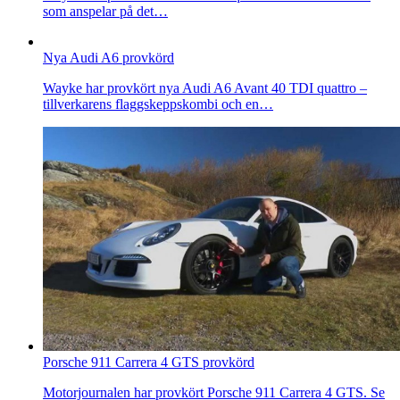
som anspelar på det…
Nya Audi A6 provkörd
Wayke har provkört nya Audi A6 Avant 40 TDI quattro –
tillverkarens flaggskeppskombi och en…
Porsche 911 Carrera 4 GTS provkörd
Motorjournalen har provkört Porsche 911 Carrera 4 GTS. Se