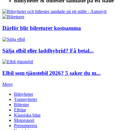
Bilnyheter & biltester
samlade på ett ställe
Därför blir bilreturer kostsamma
Sälja elbil eller laddhybrid? Få betal...
Elbil som tjänstebil 2026? 5 saker du m...
Meny
Bilnyheter
Toppnyheter
Biltester
Elbilar
Klassiska bilar
Motorsport
Prenumerera