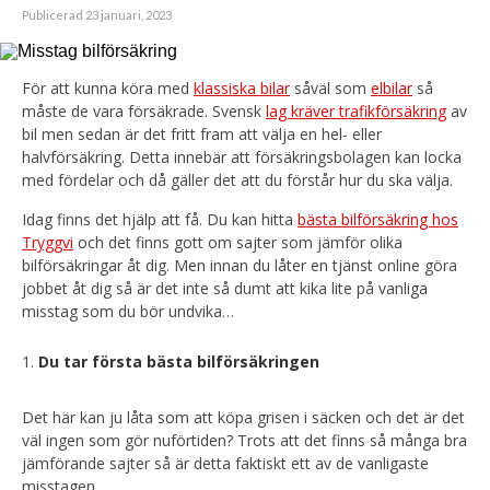
Publicerad 23 januari, 2023
För att kunna köra med
klassiska bilar
såväl som
elbilar
så
måste de vara försäkrade. Svensk
lag kräver trafikförsäkring
av
bil men sedan är det fritt fram att välja en hel- eller
halvförsäkring. Detta innebär att försäkringsbolagen kan locka
med fördelar och då gäller det att du förstår hur du ska välja.
Idag finns det hjälp att få. Du kan hitta
bästa bilförsäkring hos
Tryggvi
och det finns gott om sajter som jämför olika
bilförsäkringar åt dig. Men innan du låter en tjänst online göra
jobbet åt dig så är det inte så dumt att kika lite på vanliga
misstag som du bör undvika…
Du tar första bästa bilförsäkringen
Det här kan ju låta som att köpa grisen i säcken och det är det
väl ingen som gör nuförtiden? Trots att det finns så många bra
jämförande sajter så är detta faktiskt ett av de vanligaste
misstagen.