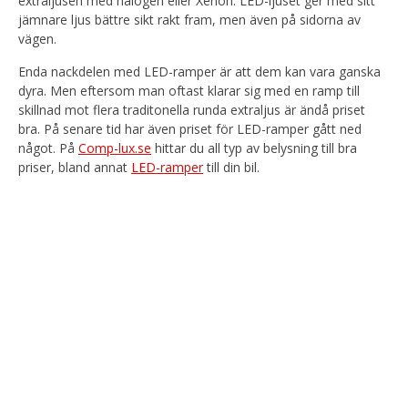
extraljusen med halogen eller Xenon. LED-ljuset ger med sitt
jämnare ljus bättre sikt rakt fram, men även på sidorna av
vägen.
Enda nackdelen med LED-ramper är att dem kan vara ganska
dyra. Men eftersom man oftast klarar sig med en ramp till
skillnad mot flera traditonella runda extraljus är ändå priset
bra. På senare tid har även priset för LED-ramper gått ned
något. På
Comp-lux.se
hittar du all typ av belysning till bra
priser, bland annat
LED-ramper
till din bil.