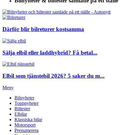
Bilnyheter & biltester
samlade på ett ställe
Därför blir bilreturer kostsamma
Sälja elbil eller laddhybrid? Få betal...
Elbil som tjänstebil 2026? 5 saker du m...
Meny
Bilnyheter
Toppnyheter
Biltester
Elbilar
Klassiska bilar
Motorsport
Prenumerera