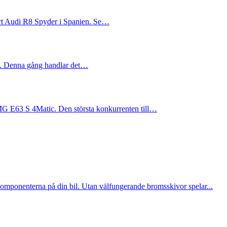
ört Audi R8 Spyder i Spanien. Se…
st. Denna gång handlar det…
MG E63 S 4Matic. Den största konkurrenten till…
komponenterna på din bil. Utan välfungerande bromsskivor spelar...