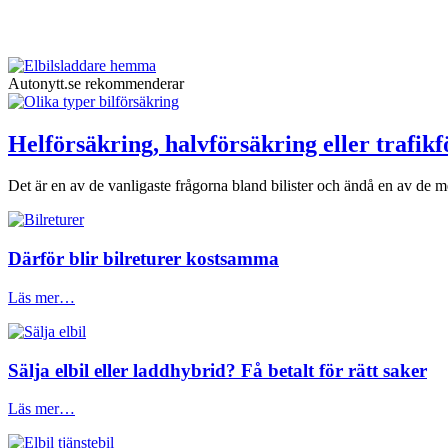
Autonytt.se rekommenderar
Helförsäkring, halvförsäkring eller trafik
Det är en av de vanligaste frågorna bland bilister och ändå en av de me
Därför blir bilreturer kostsamma
Läs mer…
Sälja elbil eller laddhybrid? Få betalt för rätt saker
Läs mer…