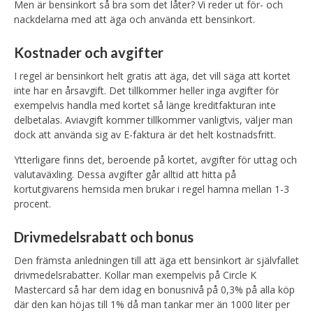
Men är bensinkort så bra som det låter? Vi reder ut för- och
nackdelarna med att äga och använda ett bensinkort.
Kostnader och avgifter
I regel är bensinkort helt gratis att äga, det vill säga att kortet
inte har en årsavgift. Det tillkommer heller inga avgifter för
exempelvis handla med kortet så länge kreditfakturan inte
delbetalas. Aviavgift kommer tillkommer vanligtvis, väljer man
dock att använda sig av E-faktura är det helt kostnadsfritt.
Ytterligare finns det, beroende på kortet, avgifter för uttag och
valutaväxling. Dessa avgifter går alltid att hitta på
kortutgivarens hemsida men brukar i regel hamna mellan 1-3
procent.
Drivmedelsrabatt och bonus
Den främsta anledningen till att äga ett bensinkort är självfallet
drivmedelsrabatter. Kollar man exempelvis på Circle K
Mastercard så har dem idag en bonusnivå på 0,3% på alla köp
där den kan höjas till 1% då man tankar mer än 1000 liter per