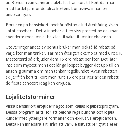
år. Bonus nivån varierar självfallet från kort till kort där man
med fördel jämför de olika kortens bonusnivå innan en
ansökan görs.
Bonusen på bensinkort innebär nästan alltid återbäring, även
kallat cashback. Detta innebär att en viss procent av det man
spenderar med kortet betalas tillbaka till kortinnehavaren.
Utöver intjänandet av bonus brukar man också få rabatt på
varje liter man tankar. Tar man återigen exemplet med Circle K
Mastercard så erbjuder dem 15 öre rabatt per liter. Det låter
inte som mycket men i det långa loppet bygger det upp till en
ansenlig summa om man tankar regelbundet. Även rabatten
skiljer från kort till kort men runt 15 öre per liter är den rabatt
de flesta tankkort idag kan erbjuda.
Lojalitetsförmåner
Vissa bensinkort erbjuder något som kallas lojalitetsprogram.
Dessa program är till för att belöna regelbundna och lojala
kunder med ytterligare förmåner och exklusiva erbjudanden.
Detta kan innebära allt ifrån att var 6:e biltvätt blir gratis eller