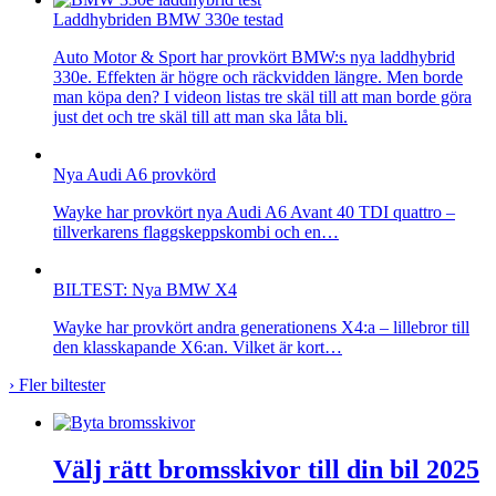
Laddhybriden BMW 330e testad
Auto Motor & Sport har provkört BMW:s nya laddhybrid
330e. Effekten är högre och räckvidden längre. Men borde
man köpa den? I videon listas tre skäl till att man borde göra
just det och tre skäl till att man ska låta bli.
Nya Audi A6 provkörd
Wayke har provkört nya Audi A6 Avant 40 TDI quattro –
tillverkarens flaggskeppskombi och en…
BILTEST: Nya BMW X4
Wayke har provkört andra generationens X4:a – lillebror till
den klasskapande X6:an. Vilket är kort…
›
Fler biltester
Välj rätt bromsskivor till din bil 2025