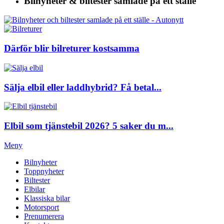
Bilnyheter & biltester
samlade på ett ställe
Därför blir bilreturer kostsamma
Sälja elbil eller laddhybrid? Få betal...
Elbil som tjänstebil 2026? 5 saker du m...
Meny
Bilnyheter
Toppnyheter
Biltester
Elbilar
Klassiska bilar
Motorsport
Prenumerera