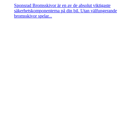
Sponsrad
Bromsskivor är en av de absolut viktigaste
säkerhetskomponenterna på din bil. Utan välfungerande
bromsskivor spelar...