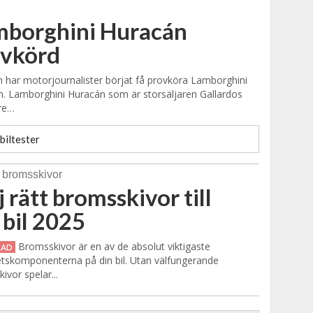
mborghini Huracán
ovkörd
n har motorjournalister börjat få provköra Lamborghini
. Lamborghini Huracán som är storsäljaren Gallardos
re…
biltester
j rätt bromsskivor till
 bil 2025
Bromsskivor är en av de absolut viktigaste
RAD
tskomponenterna på din bil. Utan välfungerande
ivor spelar...