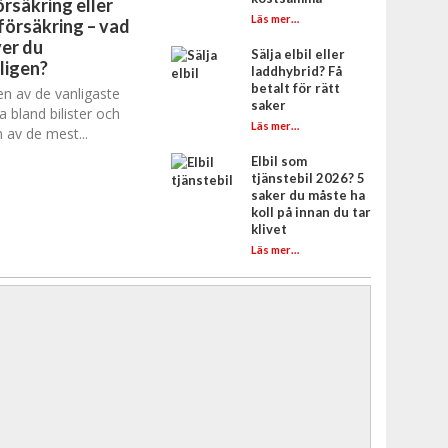
rsäkring eller
Läs mer…
försäkring – vad
er du
Sälja elbil eller
ligen?
laddhybrid? Få
betalt för rätt
en av de vanligaste
saker
a bland bilister och
Läs mer…
 av de mest...
Elbil som
tjänstebil 2026? 5
saker du måste ha
koll på innan du tar
klivet
Läs mer…