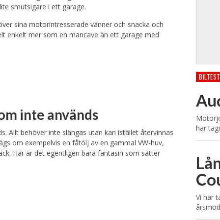
ite smutsigare i ett garage.
över sina motorintresserade vänner och snacka och
helt enkelt mer som en mancave än ett garage med
BILTES
Aud
som inte används
Motorjo
har tag
. Allt behöver inte slängas utan kan istället återvinnas
ad sägs om exempelvis en fåtölj av en gammal VW-huv,
äck. Här är det egentligen bara fantasin som sätter
Lån
Co
Vi har 
årsmod