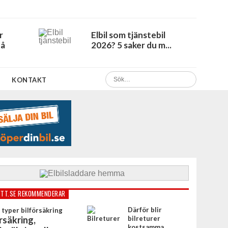
r
Elbil som tjänstebil
Få
2026? 5 saker du m...
KONTAKT
TT.SE REKOMMENDERAR
Därför blir
rsäkring,
bilreturer
kostsamma