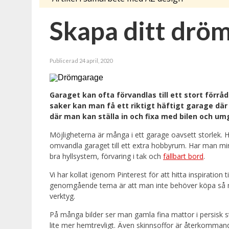
Skapa ditt drö
Publicerad 24 april, 2020
Garaget kan ofta förvandlas till ett stort förr
saker kan man få ett riktigt häftigt garage där
där man kan ställa in och fixa med bilen och u
Möjligheterna är många i ett garage oavsett storlek. H
omvandla garaget till ett extra hobbyrum. Har man min
bra hyllsystem, förvaring i tak och
fällbart bord
.
Vi har kollat igenom Pinterest för att hitta inspiration 
genomgående tema är att man inte behöver köpa så my
verktyg.
På många bilder ser man gamla fina mattor i persisk st
lite mer hemtrevligt. Även skinnsoffor är återkommande