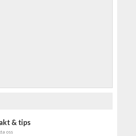
kt & tips
ta oss