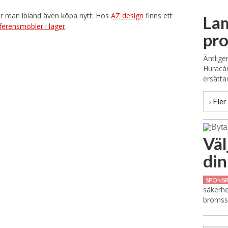
 man ibland även köpa nytt. Hos
AZ design
finns ett
La
ferensmöbler i lager
.
pr
Äntlige
Huracán
ersätta
›
Fler 
Väl
din
SPONS
säkerhe
bromssk