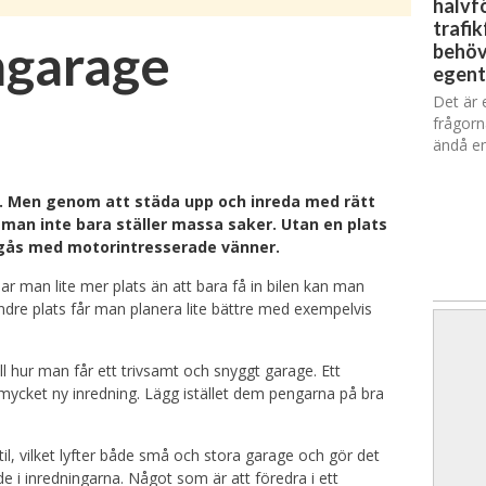
halvfö
trafik
mgarage
behöv
egent
Det är 
frågorn
ändå en
åd. Men genom att städa upp och inreda med rätt
 man inte bara ställer massa saker. Utan en plats
mgås med motorintresserade vänner.
ar man lite mer plats än att bara få in bilen kan man
dre plats får man planera lite bättre med exempelvis
till hur man får ett trivsamt och snyggt garage. Ett
cket ny inredning. Lägg istället dem pengarna på bra
il, vilket lyfter både små och stora garage och gör det
 i inredningarna. Något som är att föredra i ett