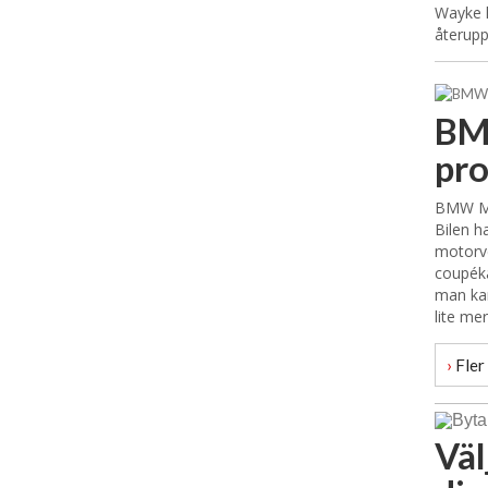
Wayke 
återupp
BM
pr
BMW M8
Bilen 
motorve
coupéka
man kan
lite mer
›
Fler 
Väl