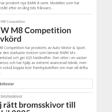
har provkört nya BMW 8-serie. Modellen som har
stått efter en lång tids frånvaro…
W M8 Competition
ovkörd
 Competition har provkörts av Auto Motor & Sport.
har den starkaste motorn som lämnat BMW M:s
rkstad och ger 625 hästkrafter. Den sitter i en vacker
ross och har hjälp av extremt avancerad teknik, men
 också koppla bort framhjulsdriften om man vill drifta
.
biltester
j rätt bromsskivor till