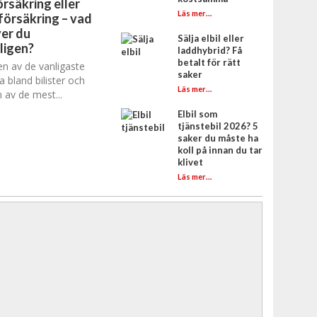
rsäkring eller
Läs mer…
försäkring – vad
er du
Sälja elbil eller
ligen?
laddhybrid? Få
betalt för rätt
en av de vanligaste
saker
a bland bilister och
Läs mer…
 av de mest...
Elbil som
tjänstebil 2026? 5
saker du måste ha
koll på innan du tar
klivet
Läs mer…