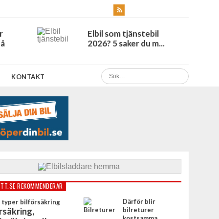
r
Elbil som tjänstebil
Få
2026? 5 saker du m...
KONTAKT
TT.SE REKOMMENDERAR
Därför blir
rsäkring,
bilreturer
kostsamma