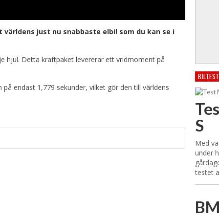
t världens just nu snabbaste elbil som du kan se i
je hjul. Detta kraftpaket levererar ett vridmoment på
BILTES
 på endast 1,779 sekunder, vilket gör den till världens
Te
S
Med vär
under h
gårdage
testet 
BM