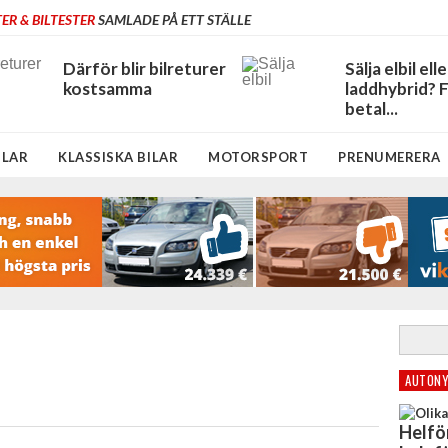
ER & BILTESTER
SAMLADE PÅ ETT STÄLLE
Därför blir bilreturer
Sälja elbil elle
kostsamma
laddhybrid? 
betal...
ILAR
KLASSISKA BILAR
MOTORSPORT
PRENUMERERA
AUTONY
Helfö